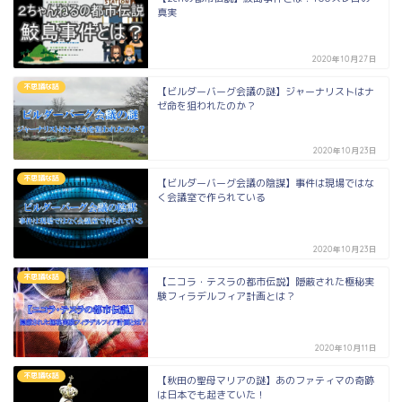
真実
2020年10月27日
不思議な話
【ビルダーバーグ会議の謎】ジャーナリストはナ
ゼ命を狙われたのか？
2020年10月23日
不思議な話
【ビルダーバーグ会議の陰謀】事件は現場ではな
く会議室で作られている
2020年10月23日
不思議な話
【ニコラ・テスラの都市伝説】隠蔽された極秘実
験フィラデルフィア計画とは？
2020年10月11日
不思議な話
【秋田の聖母マリアの謎】あのファティマの奇跡
は日本でも起きていた！