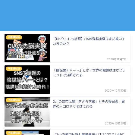
不思議な話
【MKウルトラ計画】CIAの洗脳実験はまだ続いて
いるのか？
2020年11月2日
不思議な話
「陰謀論チャート」とは？世界の陰謀は逆さピラ
ミッドで分類される
2020年10月30日
不思議な話
2chの都市伝説「きさらぎ駅」とその後日談・異
界の入口はすぐそばにある
2020年10月29日
不思議な話
【2chの都市伝説】鮫島事件とは？100スレ目の