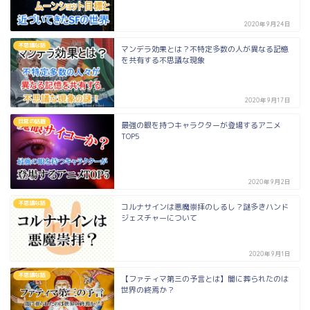
2020年9月24日
不思議な話
マンデラ効果とは？不特定多数の人が異なる記憶
を共有する不思議な現象
2020年9月17日
日常の話題
最強の眼を持つキャラクターが登場するアニメ
TOP5
2020年9月2日
不思議な話
コルナサインは悪魔崇拝のしるし？謎多きハンド
ジェスチャーについて
2020年9月1日
不思議な話
【ファティマ第三の予言とは】闇に葬られたのは
世界の終焉か？