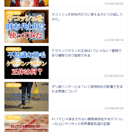
2020年8月28日
日常の話題
サコッシュを財布代わりに使えるかどうか試して
みた。
2020年8月21日
不思議な話
ケサランパサランの正体は1つじゃない？動物で
あり植物であり鉱物である
2020年8月20日
日常の話題
ポリ袋ハンターとは？レジ袋有料化の影響で生ま
れる弊害について
2020年8月19日
日常の話題
41.1℃じゃ済まされない静岡県浜松や米デスバレ
ー以上にヤバかった世界最高気温の記録