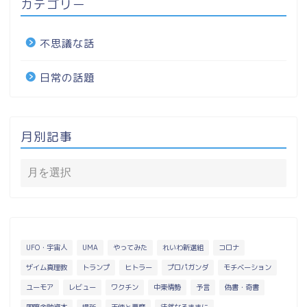
カテゴリー
不思議な話
日常の話題
月別記事
UFO・宇宙人
UMA
やってみた
れいわ新選組
コロナ
ザイム真理教
トランプ
ヒトラー
プロパガンダ
モチベーション
ユーモア
レビュー
ワクチン
中東情勢
予言
偽書・奇書
国際金融資本
場所
天使と悪魔
徒然なるままに