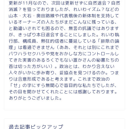
更新が11月なので、次回は更新せずに自然退会？自然
消滅？を狙っておりましたが、れいわイズム？などの
山本・大石・奥田路線や代表戦後の新体制を支持して
いるオーナーズの人たちがまだこんなに残っている、
と勘違いされても困るので、無言の抗議ではあります
が、きっぱり本日退会することにしました。れいわ執
行部、構成員、熱狂的信者に蔓延している「排除の論
理」は看過できません（ああ、それとは別にこれまで
パワハラセクハラや党をおかしな方にコントロールし
てきた実害のあるろくでもない誰かさんの秘書たちの
首は切った方がいい）。政治とは、わかり合えない
人々がいかに歩み寄り、妥協点を見つけるのか。つま
りは合意形成であると考えます。これまで政治の
「せ」の字にすら無関心で盲目的な私たちでしたが、
その目を開かせてくれたことには感謝しております。
ありがとうございました。
過去記事ピックアップ