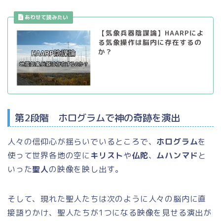
【気象兵器陰謀論】HAARPによ
る気象操作は脳内に存在するの
か？
第2段階 ホログラムで神の奇跡を演出
人々の信仰心が揺らいでいるところで、
ホログラム
を
使って世界各地の空に
キリスト
や
仏陀
、
ムハンマド
と
いった
聖人
の映像を映し出す。
そして、現れた聖人たちは次のように人々の脳内に直
接語りかけ、聖人たちが1つになる映像を見せる演出が