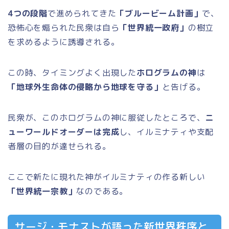
4つの段階
で進められてきた
「ブルービーム計画」
で、
恐怖心を煽られた民衆は自ら
「世界統一政府」
の樹立
を求めるように誘導される。
この時、タイミングよく出現した
ホログラムの神
は
「地球外生命体の侵略から地球を守る」
と告げる。
民衆が、このホログラムの神に服従したところで、
ニ
ューワールドオーダーは完成
し、イルミナティや支配
者層の目的が達せられる。
ここで新たに現れた神がイルミナティの作る新しい
「世界統一宗教」
なのである。
サージ・モナストが語った新世界秩序と