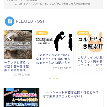
【プロジェクト・ブルービーム】ホログラムを利用した人類奴隷化計画
RELATED POST
議な話
不思議な話
不思議な話
【従順さと服従について
コルナサインは悪魔
②】私たちの日常に潜む
のしるし？謎多きハ
マザーテレサと作られ
政治と空気と同調圧力と
ジェスチャーについ
聖人伝説】富裕層は聖
2024年8月12日
の仮面で素顔を隠す？
2020年9
2021年2月4日
ムーンショット目標は危険？内閣府がめ
ざす未来はアニメじゃない！