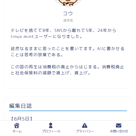
コウ
運営者
テレビを捨てて8年、SNSから離れて5年、24年から
linux mintユーザーになりました。
徒然なるままに思ったことを書いてます。AIに書かせる
ことは思考の放棄である。
この国の再生は消費税の廃止からはじまる。消費税廃止
と社会保険料の減額で賃上げ、賃上げ。
編集日誌
【8月5日】
本日、2019年より夫婦二人で応援してきました「れ
いわオーナーズ」を退会いたしました。オーナーズの
ホーム
プロフィール
プライバシー
お問い合わせ