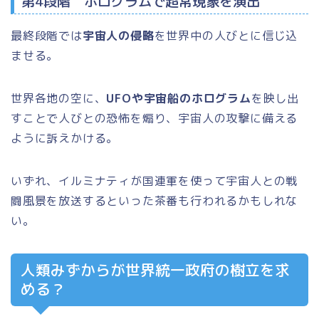
第4段階 ホログラムで超常現象を演出
最終段階では
宇宙人の侵略
を世界中の人びとに信じ込
ませる。
世界各地の空に、
UFOや宇宙船のホログラム
を映し出
すことで人びとの恐怖を煽り、宇宙人の攻撃に備える
ように訴えかける。
いずれ、イルミナティが国連軍を使って宇宙人との戦
闘風景を放送するといった茶番も行われるかもしれな
い。
人類みずからが世界統一政府の樹立を求
める？