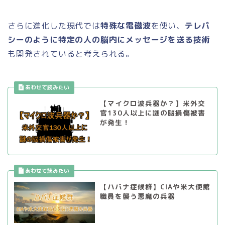
さらに進化した現代では
特殊な電磁波
を使い、
テレパ
シーのように特定の人の脳内にメッセージを送る技術
も開発されていると考えられる。
【マイクロ波兵器か？】米外交
官130人以上に謎の脳損傷被害
が発生！
【ハバナ症候群】CIAや米大使館
職員を襲う悪魔の兵器