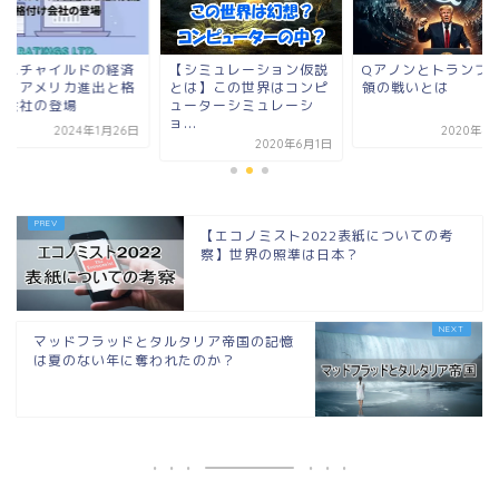
Qアノンとトランプ大統
【ロスチャイルドの
シミュレーション仮説
領の戦いとは
支配】アメリカ進出
は】この世界はコンピ
付け会社の登場
ーターシミュレーシ
.
2020年4月18日
2024年1
2020年6月1日
【エコノミスト2022表紙についての考
察】世界の照準は日本？
マッドフラッドとタルタリア帝国の記憶
は夏のない年に奪われたのか？