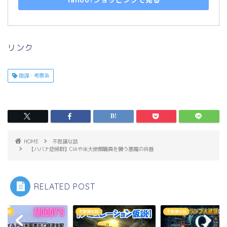
リンク
陰謀・考察系
HOME
不思議な話
【ハバナ症候群】CIAや米大使館職員を襲う悪魔の兵器
RELATED POST
議な話
不思議な話
不思議な話