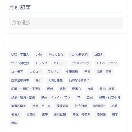
月別記事
UFO・宇宙人
UMA
やってみた
れいわ新選組
コロナ
ザイム真理教
トランプ
ヒトラー
プロパガンダ
モチベーション
ユーモア
レビュー
ワクチン
中東情勢
予言
偽書・奇書
国際金融資本
場所
天使と悪魔
徒然なるままに
従順さ・服従・不服従
思想
悲劇
愛国心
技術
政治・経済
政治・経済・歴史
映画・ドラマ・アニメ
本
歴史
殺害・行方不明
消費税廃止
漫画・アニメ
環境問題
社会問題
秘密結社
組織
著名人
車関係
選挙
都市伝説
陰謀・考察系
陰謀論
雑学
韓国