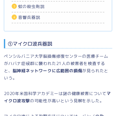
蚊の殺虫剤説
音響兵器説
①マイクロ波兵器説
ペンシルバニア大学脳損傷修復センターの医療チーム
がハバナ症候群に襲われた21人の被害者を検査する
と、
脳神経ネットワークに広範囲の損傷
が見られたと
いう。
2020年米国科学アカデミーは謎の健康被害について
マ
イクロ波攻撃
の可能性が高いという見解を示した。