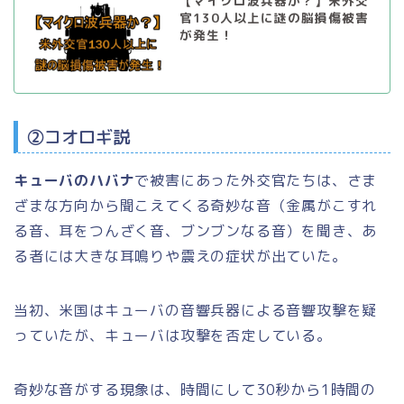
【マイクロ波兵器か？】米外交
官130人以上に謎の脳損傷被害
が発生！
②コオロギ説
キューバのハバナ
で被害にあった外交官たちは、さま
ざまな方向から聞こえてくる奇妙な音（金属がこすれ
る音、耳をつんざく音、ブンブンなる音）を聞き、あ
る者には大きな耳鳴りや震えの症状が出ていた。
当初、米国はキューバの音響兵器による音響攻撃を疑
っていたが、キューバは攻撃を否定している。
奇妙な音がする現象は、時間にして30秒から1時間の