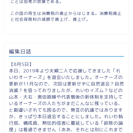
ことは思考の放棄である。
この国の再生は消費税の廃止からはじまる。消費税廃止
と社会保険料の減額で賃上げ、賃上げ。
編集日誌
【8月5日】
本日、2019年より夫婦二人で応援してきました「れ
いわオーナーズ」を退会いたしました。オーナーズの
更新が11月なので、次回は更新せずに自然退会？自然
消滅？を狙っておりましたが、れいわイズム？などの
山本・大石・奥田路線や代表戦後の新体制を支持して
いるオーナーズの人たちがまだこんなに残っている、
と勘違いされても困るので、無言の抗議ではあります
が、きっぱり本日退会することにしました。れいわ執
行部、構成員、熱狂的信者に蔓延している「排除の論
理」は看過できません（ああ、それとは別にこれまで