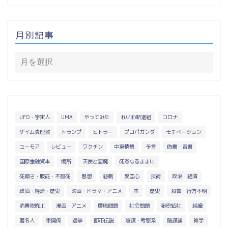
月別記事
UFO・宇宙人
UMA
やってみた
れいわ新選組
コロナ
ザイム真理教
トランプ
ヒトラー
プロパガンダ
モチベーション
ユーモア
レビュー
ワクチン
中東情勢
予言
偽書・奇書
国際金融資本
場所
天使と悪魔
徒然なるままに
従順さ・服従・不服従
思想
悲劇
愛国心
技術
政治・経済
政治・経済・歴史
映画・ドラマ・アニメ
本
歴史
殺害・行方不明
消費税廃止
漫画・アニメ
環境問題
社会問題
秘密結社
組織
著名人
車関係
選挙
都市伝説
陰謀・考察系
陰謀論
雑学