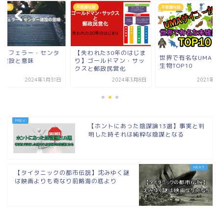
議な話
不思議な話
不思議な話
ックフェラー・センタ
【失われた30年のはじま
世界で有名なUMA未
の建設と意味
り】ゴールドマン・サッ
生物TOP10
クスと郵政民営化
2024年1月31日
2024年3月8日
2021年4
【ホントにあった陰謀論13選】事実と判
明した時それは純粋な陰謀となる
【タイタニックの都市伝説】沈みゆく謎
は映画よりも奇なり前略海の底より