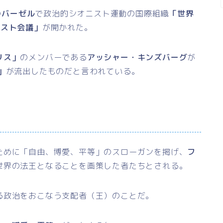
の
バーゼル
で政治的シオニスト運動の国際組織
「世界
ニスト会議」
が開かれた。
リス」
のメンバーである
アッシャー・キンズバーグ
が
」
が流出したものだと言われている。
ために「自由、博愛、平等」のスローガンを掲げ、
フ
世界の法王となることを画策した者たちとされる。
る政治をおこなう支配者（王）のことだ。