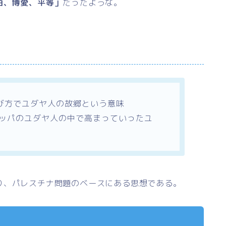
由、博愛、平等」
だったような。
び方でユダヤ人の故郷という意味
ロッパのユダヤ人の中で高まっていったユ
り、パレスチナ問題のベースにある思想である。