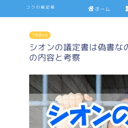
コウの雑記帳
ホーム
不思議な話
シオンの議定書は偽書な
の内容と考察