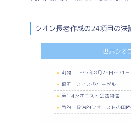
シオン長老作成の24項目の決
世界シオ
期間：1897年8月29日～31日
場所：スイスのバーゼル
第1回シオニスト会議開催
目的：政治的シオニストの国