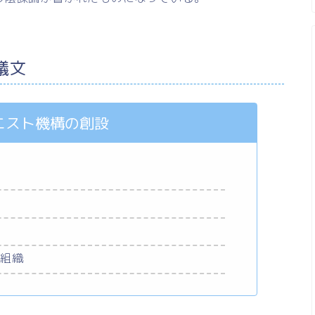
議文
ニスト機構の創設
際組織