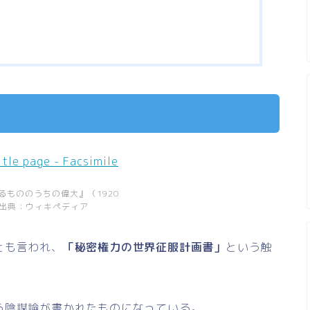
もののうちの偉大』（1920
 出典：ウィキペディア
とも言われ、
「秘密権力の世界征服計画書」
という触
う陰謀論が書かれたものになっている。