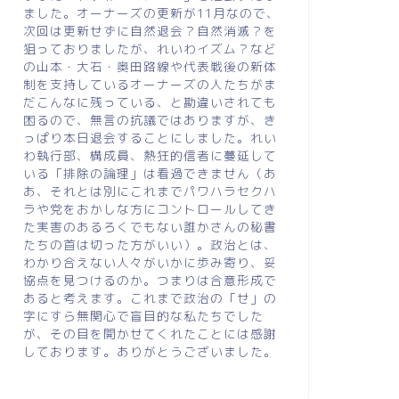
ました。オーナーズの更新が11月なので、
次回は更新せずに自然退会？自然消滅？を
狙っておりましたが、れいわイズム？など
の山本・大石・奥田路線や代表戦後の新体
制を支持しているオーナーズの人たちがま
だこんなに残っている、と勘違いされても
困るので、無言の抗議ではありますが、き
っぱり本日退会することにしました。れい
わ執行部、構成員、熱狂的信者に蔓延して
いる「排除の論理」は看過できません（あ
あ、それとは別にこれまでパワハラセクハ
ラや党をおかしな方にコントロールしてき
た実害のあるろくでもない誰かさんの秘書
たちの首は切った方がいい）。政治とは、
わかり合えない人々がいかに歩み寄り、妥
協点を見つけるのか。つまりは合意形成で
あると考えます。これまで政治の「せ」の
字にすら無関心で盲目的な私たちでした
が、その目を開かせてくれたことには感謝
しております。ありがとうございました。