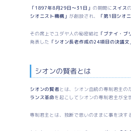
「1897年8月29日～31日」
の期間に
スイス
シオニスト機構」
が創設され、
「第1回シオ
その席上でユダヤ人の秘密結社
「ブナイ・ブ
発表した
「シオン長老作成の24項目の決議文
シオンの賢者とは
シオンの賢者
とは、シオン血統の専制君主の
ランス革命
を起こしてシオンの専制君主が全
専制君主とは、独断で思いのままに事を決す