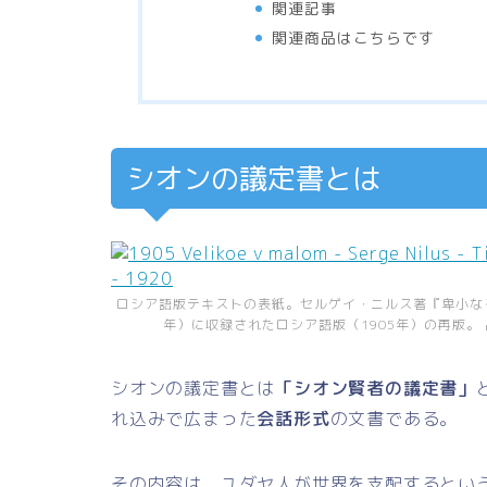
関連記事
関連商品はこちらです
シオンの議定書とは
ロシア語版テキストの表紙。セルゲイ・ニルス著『卑小なる
年）に収録されたロシア語版（1905年）の再版。
シオンの議定書とは
「シオン賢者の議定書」
れ込みで広まった
会話形式
の文書である。
その内容は、ユダヤ人が世界を支配するとい