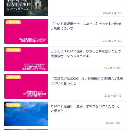
2026年4月17日
日常の話題
【れいわ新選組vsチームみらい】それぞれの政策
と戦略について
2026年2月14日
日常の話題
とうとう「れいわ信者」が不正選挙を疑いだして
陰謀論者になっちゃったよ。
2026年2月11日
日常の話題
【衆議院選挙2026】れいわ新選組の壊滅的な危機
について思うこと
2026年2月9日
日常の話題
れいわ新選組に「悪手にはお気をつけください」
と伝えたい
2026年2月1日