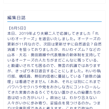
編集日誌
【8月5日】
本日、2019年より夫婦二人で応援してきました「れ
いわオーナーズ」を退会いたしました。オーナーズの
更新が11月なので、次回は更新せずに自然退会？自然
消滅？を狙っておりましたが、れいわイズム？などの
山本・大石・奥田路線や代表戦後の新体制を支持して
いるオーナーズの人たちがまだこんなに残っている、
と勘違いされても困るので、無言の抗議ではあります
が、きっぱり本日退会することにしました。れいわ執
行部、構成員、熱狂的信者に蔓延している「排除の論
理」は看過できません（ああ、それとは別にこれまで
パワハラセクハラや党をおかしな方にコントロールし
てきた実害のあるろくでもない誰かさんの秘書たちの
首は切った方がいい）。政治とは、わかり合えない
人々がいかに歩み寄り、妥協点を見つけるのか。つま
りは合意形成であると考えます。これまで政治の