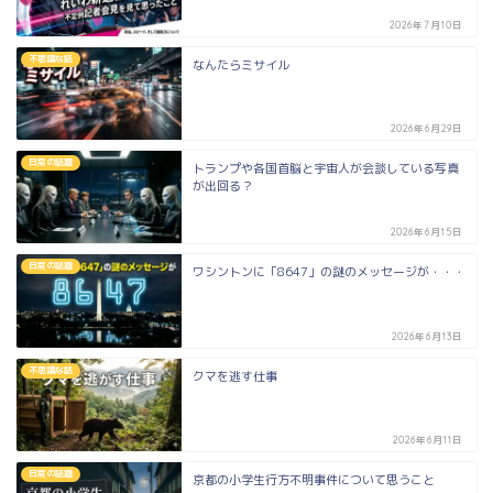
2026年7月10日
不思議な話
なんたらミサイル
2026年6月29日
日常の話題
トランプや各国首脳と宇宙人が会談している写真
が出回る？
2026年6月15日
日常の話題
ワシントンに「8647」の謎のメッセージが・・・
2026年6月13日
不思議な話
クマを逃す仕事
2026年6月11日
日常の話題
京都の小学生行方不明事件について思うこと