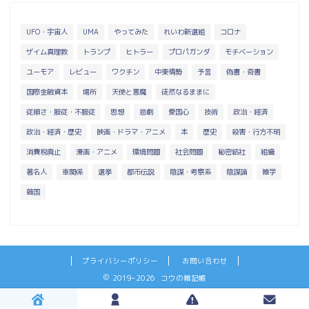
UFO・宇宙人
UMA
やってみた
れいわ新選組
コロナ
ザイム真理教
トランプ
ヒトラー
プロパガンダ
モチベーション
ユーモア
レビュー
ワクチン
中東情勢
予言
偽書・奇書
国際金融資本
場所
天使と悪魔
徒然なるままに
従順さ・服従・不服従
思想
悲劇
愛国心
技術
政治・経済
政治・経済・歴史
映画・ドラマ・アニメ
本
歴史
殺害・行方不明
消費税廃止
漫画・アニメ
環境問題
社会問題
秘密結社
組織
著名人
車関係
選挙
都市伝説
陰謀・考察系
陰謀論
雑学
韓国
プライバシーポリシー
お問い合わせ
2019–2026 コウの雑記帳