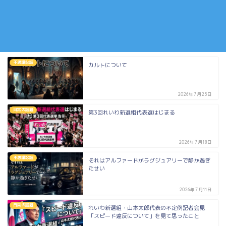
不思議な話
カルトについて
2026年7月25日
日常の話題
第3回れいわ新選組代表選はじまる
2026年7月18日
不思議な話
それはアルファードがラグジュアリーで静か過ぎ
たせい
2026年7月11日
日常の話題
れいわ新選組・山本太郎代表の不定例記者会見
「スピード違反について」を見て思ったこと