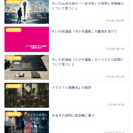
日常の話題
れいわ山本代表の「一歩手前」の表明と党勢縮小
について思うこと
2026年1月29日
日常の話題
れいわ新選組「多ケ谷議員」の離党を受けて
2026年1月16日
日常の話題
れいわ新選組「たがや議員」のイスラエル訪問に
ついて思うこと
2026年1月14日
日常の話題
ドラマ『人間標本』の感想
2026年1月1日
日常の話題
ある冬の夜雨に傘泥棒に遭う
2025年12月20日