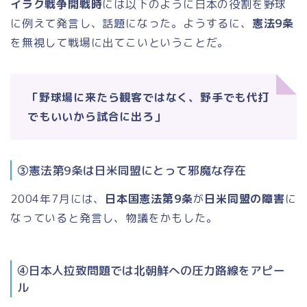
イラク戦争開戦時
には以下のように日本の役割を野球
に例えて発言し、話題になった。ようするに、
憲法9条
を無視して戦場に出てこいということだ。
「野球場に来たら観客ではなく、野手でも代打
でもいいから試合に出ろ」
③憲法第9条は日米同盟にとって邪魔な存在
2004年7月には、
日本国憲法第9条
が
日米同盟の障害
に
なっていると発言し、物議をかもした。
④日本人拉致問題では北朝鮮への圧力路線をアピー
ル