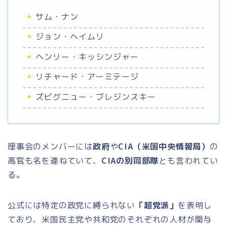
サム・ナン
ジョン・ヘイムリ
ヘンリー・キッシンジャー
リチャード・アーミテージ
ズビグニュー・ブレジンスキー
理事会のメンバーには
政府
や
CIA（米国中央情報局）
の
高官も名を連ねていて、
CIAの別同部隊
とも言われてい
る。
公式には特定の政党に縛られない
「超党派」
を表明し
ており、米国民主党や共和党のそれぞれの人材が関与