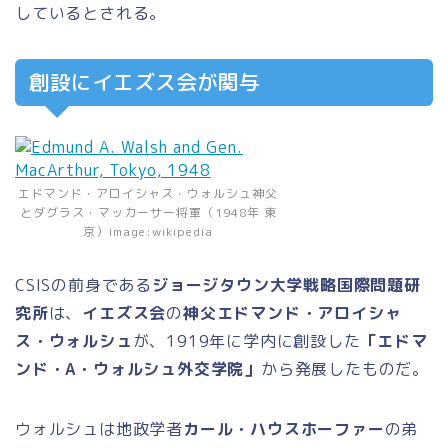
しているとされる。
創設にイエズス会が関与
エドマンド・アロイシャス・ウォルシュ神父
とダグラス・マッカーサー将軍（1948年 東
京）image:wikipedia
CSISの前身である
ジョージタウン大学戦略国際問題研
究所
は、
イエズス会
の
神父エドマンド・アロイシャ
ス・ウォルシュ
が、1919年に学内に創設した
「エドマ
ンド・A・ウォルシュ外交学院」
から発展したものだ。
ウォルシュは地政学者
カール・ハウスホーファー
の弟