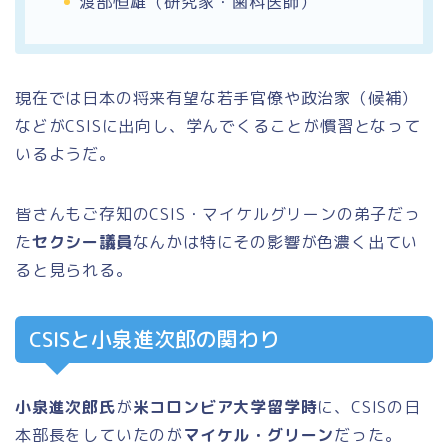
渡部恒雄（研究家・歯科医師）
現在では日本の将来有望な若手官僚や政治家（候補）
などがCSISに出向し、学んでくることが慣習となって
いるようだ。
皆さんもご存知のCSIS・マイケルグリーンの弟子だっ
た
セクシー議員
なんかは特にその影響が色濃く出てい
ると見られる。
CSISと小泉進次郎の関わり
小泉進次郎氏
が
米コロンビア大学留学時
に、CSISの日
本部長をしていたのが
マイケル・グリーン
だった。