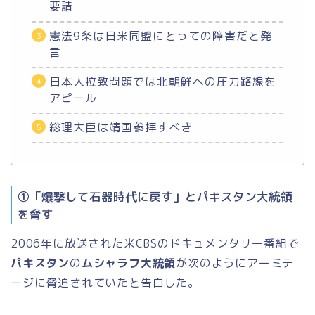
要請
憲法9条は日米同盟にとっての障害だと発
言
日本人拉致問題では北朝鮮への圧力路線を
アピール
総理大臣は靖国参拝すべき
①「爆撃して石器時代に戻す」とパキスタン大統領
を脅す
2006年に放送された米CBSのドキュメンタリー番組で
パキスタン
の
ムシャラフ大統領
が次のようにアーミテ
ージに脅迫されていたと告白した。