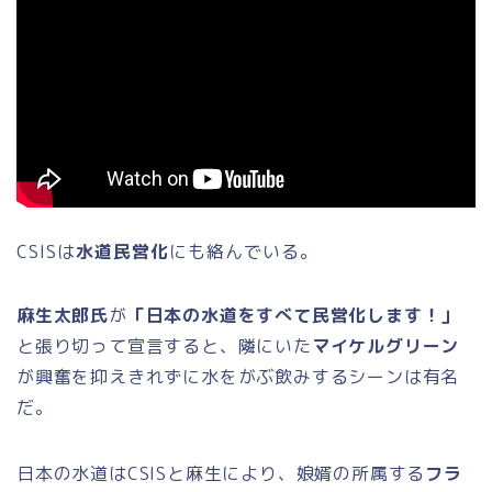
CSISは
水道民営化
にも絡んでいる。
麻生太郎氏
が
「日本の水道をすべて民営化します！」
と張り切って宣言すると、隣にいた
マイケルグリーン
が興奮を抑えきれずに水をがぶ飲みするシーンは有名
だ。
日本の水道はCSISと麻生により、娘婿の所属する
フラ