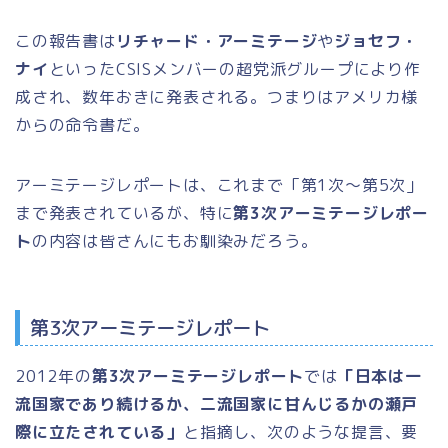
この報告書は
リチャード・アーミテージ
や
ジョセフ・
ナイ
といったCSISメンバーの超党派グループにより作
成され、数年おきに発表される。つまりはアメリカ様
からの命令書だ。
アーミテージレポートは、これまで「第1次～第5次」
まで発表されているが、特に
第3次アーミテージレポー
ト
の内容は皆さんにもお馴染みだろう。
第3次アーミテージレポート
2012年の
第3次アーミテージレポート
では
「日本は一
流国家であり続けるか、二流国家に甘んじるかの瀬戸
際に立たされている」
と指摘し、次のような提言、要