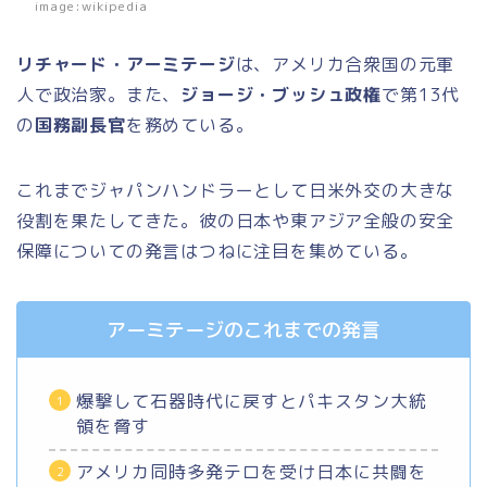
image:wikipedia
リチャード・アーミテージ
は、アメリカ合衆国の元軍
人で政治家。また、
ジョージ・ブッシュ政権
で第13代
の
国務副長官
を務めている。
これまでジャパンハンドラーとして日米外交の大きな
役割を果たしてきた。彼の日本や東アジア全般の安全
保障についての発言はつねに注目を集めている。
アーミテージのこれまでの発言
爆撃して石器時代に戻すとパキスタン大統
領を脅す
アメリカ同時多発テロを受け日本に共闘を