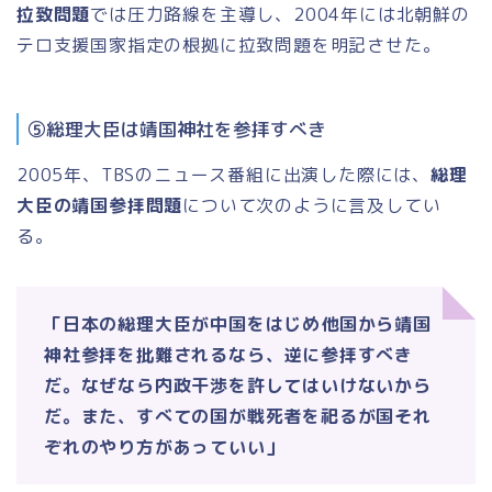
拉致問題
では圧力路線を主導し、2004年には北朝鮮の
テロ支援国家指定の根拠に拉致問題を明記させた。
⑤総理大臣は靖国神社を参拝すべき
2005年、TBSのニュース番組に出演した際には、
総理
大臣の靖国参拝問題
について次のように言及してい
る。
「日本の総理大臣が中国をはじめ他国から靖国
神社参拝を批難されるなら、逆に参拝すべき
だ。なぜなら内政干渉を許してはいけないから
だ。また、すべての国が戦死者を祀るが国それ
ぞれのやり方があっていい」