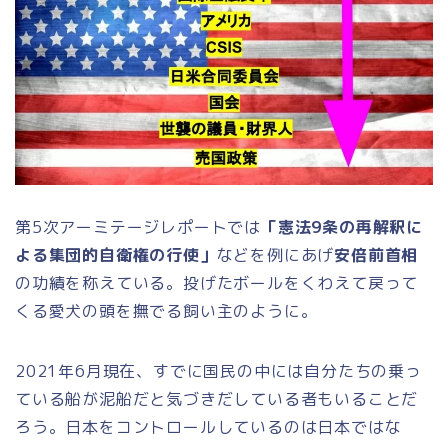
第5次アーミテージレポートでは
「憲法9条の再解釈に
よる集団的自衛権の行使」
などを例にあげ
安倍前首相
の功績を称えている。投げたボールをくわえて戻って
くる愛犬の頭を撫でる飼い主のように。
2021年6月現在、すでに国民の中には自分たちの乗っ
ている船が泥船だと気づきだしている者もいることだ
ろう。日本をコントロールしているのは日本ではな