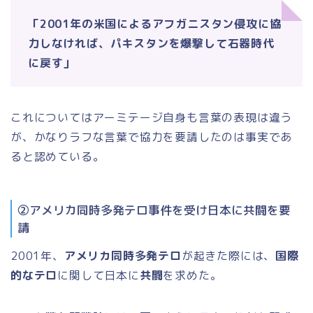
「2001年の米国によるアフガニスタン侵攻に協
力しなければ、パキスタンを爆撃して石器時代
に戻す」
これについてはアーミテージ自身も言葉の表現は違う
が、かなりラフな言葉で協力を要請したのは事実であ
ると認めている。
②アメリカ同時多発テロ事件を受け日本に共闘を要
請
2001年、
アメリカ同時多発テロ
が起きた際には、
国際
的なテロ
に関して日本に
共闘
を求めた。