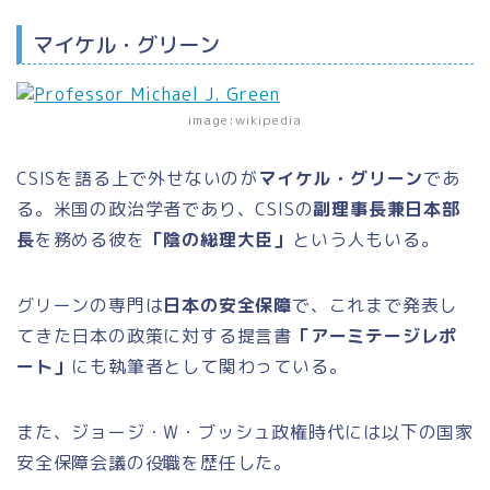
マイケル・グリーン
image:wikipedia
CSISを語る上で外せないのが
マイケル・グリーン
であ
る。米国の政治学者であり、CSISの
副理事長兼日本部
長
を務める彼を
「陰の総理大臣」
という人もいる。
グリーンの専門は
日本の安全保障
で、これまで発表し
てきた日本の政策に対する提言書
「アーミテージレポ
ート」
にも執筆者として関わっている。
また、ジョージ・W・ブッシュ政権時代には以下の国家
安全保障会議の役職を歴任した。