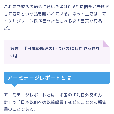
これまで彼らの命令に背いた者は
CIA
や
特捜部
が失脚さ
せてきたという話も囁かれている。ネット上では、マ
イケルグリーン氏が言ったとされる次の言葉が有名
だ。
名言：『日本の総理大臣はバカにしかやらせな
い』
アーミテージレポートとは
アーミテージレポート
とは、米国の
「対日外交の方
針」
や
「日本政府への政策提言」
などをまとめた
報告
書
のことである。