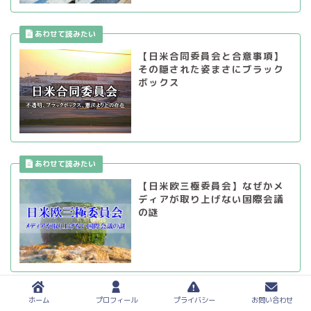
【日米合同委員会と合意事項】
その隠された姿まさにブラック
ボックス
【日米欧三極委員会】なぜかメ
ディアが取り上げない国際会議
の謎
ホーム
プロフィール
プライバシー
お問い合わせ
関連商品