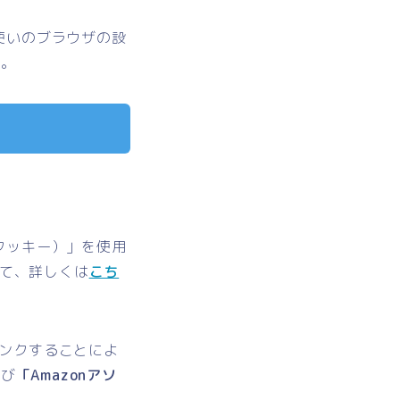
使いのブラウザの設
い。
。
（クッキー）」
を使用
して、詳しくは
こち
ンクすることによ
及び
「Amazonアソ
す。