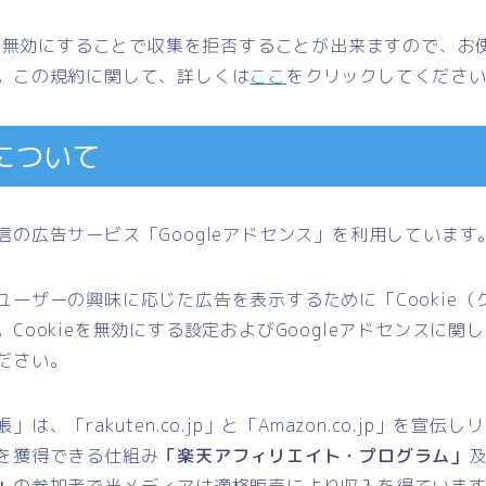
ieを無効にすることで収集を拒否することが出来ますので、お
。この規約に関して、詳しくは
ここ
をクリックしてくださ
について
信の広告サービス
「Googleアドセンス」
を利用しています
ユーザーの興味に応じた広告を表示するために
「Cookie
Cookieを無効にする設定およびGoogleアドセンスに関
ださい。
帳」は、
「rakuten.co.jp」
と
「Amazon.co.jp」
を宣伝しリ
を獲得できる仕組み
「楽天アフィリエイト・プログラム」
」
の参加者で当メディアは適格販売により収入を得ていま