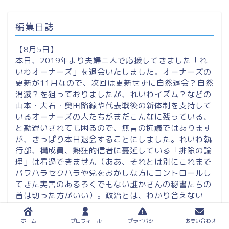
編集日誌
【8月5日】
本日、2019年より夫婦二人で応援してきました「れ
いわオーナーズ」を退会いたしました。オーナーズの
更新が11月なので、次回は更新せずに自然退会？自然
消滅？を狙っておりましたが、れいわイズム？などの
山本・大石・奥田路線や代表戦後の新体制を支持して
いるオーナーズの人たちがまだこんなに残っている、
と勘違いされても困るので、無言の抗議ではあります
が、きっぱり本日退会することにしました。れいわ執
行部、構成員、熱狂的信者に蔓延している「排除の論
理」は看過できません（ああ、それとは別にこれまで
パワハラセクハラや党をおかしな方にコントロールし
てきた実害のあるろくでもない誰かさんの秘書たちの
首は切った方がいい）。政治とは、わかり合えない
人々がいかに歩み寄り、妥協点を見つけるのか。つま
りは合意形成であると考えます。これまで政治の
ホーム
プロフィール
プライバシー
お問い合わせ