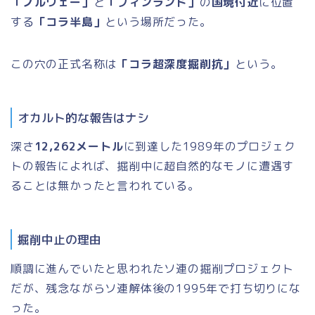
「ノルウェー」
と
「フィンランド」
の
国境付近
に位置
する
「コラ半島」
という場所だった。
この穴の正式名称は
「コラ超深度掘削抗」
という。
オカルト的な報告はナシ
深さ
12,262メートル
に到達した1989年のプロジェク
トの報告によれば、掘削中に超自然的なモノに遭遇す
ることは無かったと言われている。
掘削中止の理由
順調に進んでいたと思われたソ連の掘削プロジェクト
だが、残念ながらソ連解体後の1995年で打ち切りにな
った。