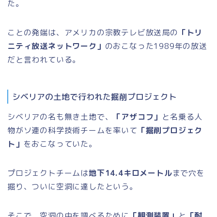
た。
ことの発端は、アメリカの宗教テレビ放送局の
「トリ
ニティ放送ネットワーク」
のおこなった1989年の放送
だと言われている。
シベリアの土地で行われた掘削プロジェクト
シベリアの名も無き土地で、
「アザコフ」
と名乗る人
物がソ連の科学技術チームを率いて
「掘削プロジェク
ト」
をおこなっていた。
プロジェクトチームは
地下14.4キロメートル
まで穴を
掘り、ついに空洞に達したという。
そこで、空洞の中を調べるために
「観測装置」
と
「耐