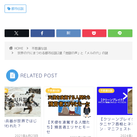
都市伝説
HOME
不思議な話
世界の穴にまつわる都市伝説2選「地獄の声」と「メルの穴」の謎
RELATED POST
議な話
不思議な話
不思議な話
【クリーンブレイク】ネ
殺人AI兵器が世界で
天使を凌駕する人間た
タニヤフ首相とネオコ
めて使われた？
】預言者エリヤとモー
ン・マニフェスト
2024年4月23日
2021年6