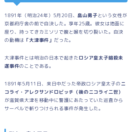
1891年（明治24年）5月20日、
畠山勇子
という女性が
京都府庁舎の前で自決した。享年25歳。彼女は地面に
座り、持ってきカミソリで腹と喉を切り裂いた。自決
の動機は
「大津事件」
だった。
大津事件とは明治の日本で起きた
ロシア皇太子暗殺未
遂事件
のことである。
1891年5月11日、来日中だった帝政ロシア皇太子の
ニ
コライ・アレクサンドロビッチ（後のニコライ二世）
が滋賀県大津を移動中に警護にあたっていた巡査から
サーベルで斬りつけられる事件が発生した。