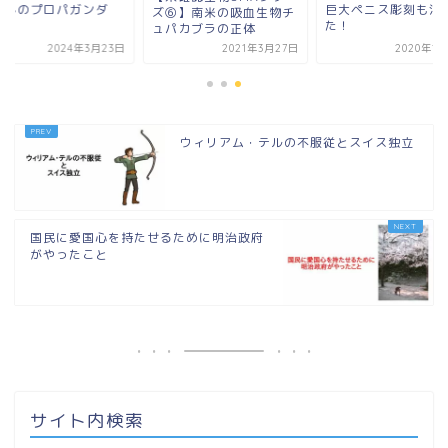
騙しのプロパガンダ
巨大ペニス彫刻も消
ズ⑥】南米の吸血生物チ
た！
ュパカブラの正体
2024年3月23日
2021年3月27日
2020年1
ウィリアム・テルの不服従とスイス独立
国民に愛国心を持たせるために明治政府
がやったこと
サイト内検索