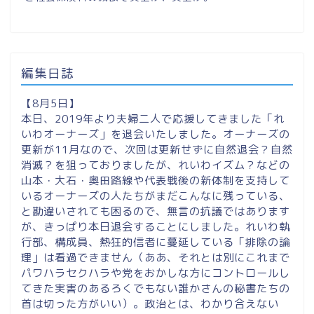
編集日誌
【8月5日】
本日、2019年より夫婦二人で応援してきました「れ
いわオーナーズ」を退会いたしました。オーナーズの
更新が11月なので、次回は更新せずに自然退会？自然
消滅？を狙っておりましたが、れいわイズム？などの
山本・大石・奥田路線や代表戦後の新体制を支持して
いるオーナーズの人たちがまだこんなに残っている、
と勘違いされても困るので、無言の抗議ではあります
が、きっぱり本日退会することにしました。れいわ執
行部、構成員、熱狂的信者に蔓延している「排除の論
理」は看過できません（ああ、それとは別にこれまで
パワハラセクハラや党をおかしな方にコントロールし
てきた実害のあるろくでもない誰かさんの秘書たちの
首は切った方がいい）。政治とは、わかり合えない