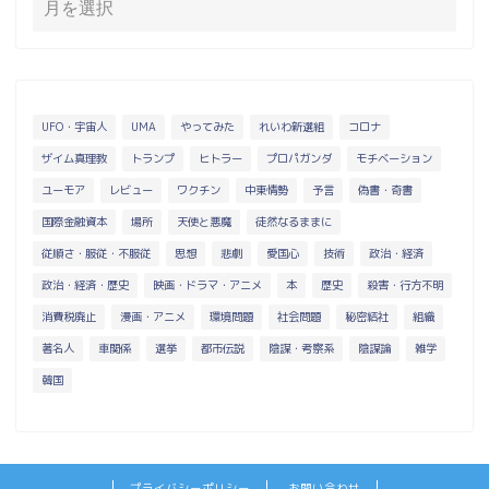
UFO・宇宙人
UMA
やってみた
れいわ新選組
コロナ
ザイム真理教
トランプ
ヒトラー
プロパガンダ
モチベーション
ユーモア
レビュー
ワクチン
中東情勢
予言
偽書・奇書
国際金融資本
場所
天使と悪魔
徒然なるままに
従順さ・服従・不服従
思想
悲劇
愛国心
技術
政治・経済
政治・経済・歴史
映画・ドラマ・アニメ
本
歴史
殺害・行方不明
消費税廃止
漫画・アニメ
環境問題
社会問題
秘密結社
組織
著名人
車関係
選挙
都市伝説
陰謀・考察系
陰謀論
雑学
韓国
プライバシーポリシー
お問い合わせ