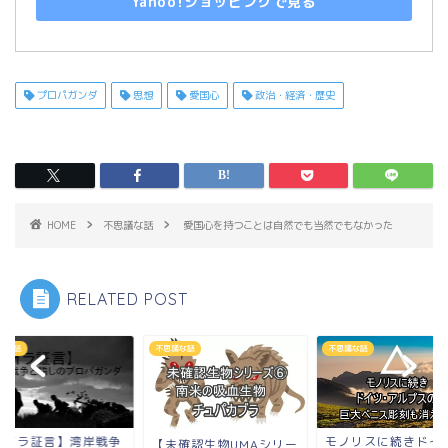
Yahoo!ショッピングで見る
プロパガンダ
思想
愛国心
政治・経済・歴史
HOME
不思議な話
愛国心を持つことは自然でも当然でもなかった
RELATED POST
議な話
不思議な話
不思議な話
ナイラ証言】湾岸戦争
モノリスに続きドイ
【未確認生物UMAシリー