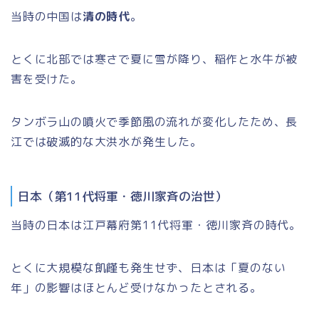
当時の中国は
清の時代
。
とくに北部では寒さで夏に雪が降り、稲作と水牛が被
害を受けた。
タンボラ山の噴火で季節風の流れが変化したため、長
江では破滅的な
大洪水
が発生した。
日本（第11代将軍・徳川家斉の治世）
当時の日本は江戸幕府第11代将軍・徳川家斉の時代。
とくに大規模な飢饉も発生せず、日本は「夏のない
年」の影響はほとんど受けなかったとされる。