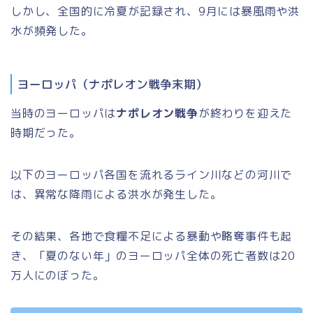
しかし、全国的に冷夏が記録され、9月には暴風雨や
洪
水
が頻発した。
ヨーロッパ（ナポレオン戦争末期）
当時のヨーロッパは
ナポレオン戦争
が終わりを迎えた
時期だった。
以下のヨーロッパ各国を流れるライン川などの河川で
は、異常な降雨による
洪水
が発生した。
その結果、各地で食糧不足による暴動や略奪事件も起
き、「夏のない年」のヨーロッパ全体の死亡者数は20
万人にのぼった。