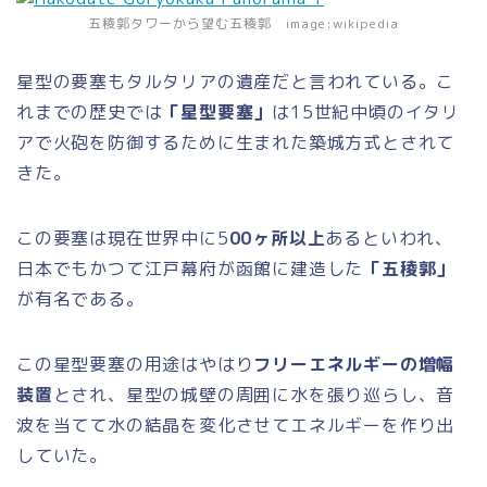
五稜郭タワーから望む五稜郭 image:wikipedia
星型の要塞もタルタリアの遺産だと言われている。こ
れまでの歴史では
「星型要塞」
は15世紀中頃のイタリ
アで火砲を防御するために生まれた築城方式とされて
きた。
この要塞は現在世界中に5
00ヶ所以上
あるといわれ、
日本でもかつて江戸幕府が函館に建造した
「五稜郭」
が有名である。
この星型要塞の用途はやはり
フリーエネルギーの増幅
装置
とされ、星型の城壁の周囲に水を張り巡らし、音
波を当てて水の結晶を変化させてエネルギーを作り出
していた。