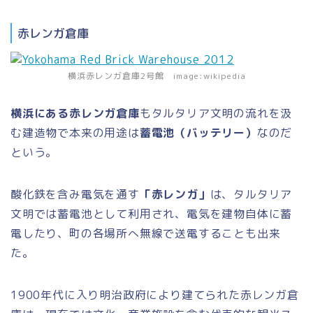
赤レンガ倉庫
横浜赤レンガ倉庫2号館 image:wikipedia
横浜にある赤レンガ倉庫
もタルタリア文明の流れを汲
む建造物で本来の用途は
蓄電池（バッテリー）
なのだ
という。
酸化鉄を含み電気を通す
「赤レンガ」
は、タルタリア
文明では蓄電池として利用され、電気を建物自体に蓄
電したり、町の各場所へ無線で送電することも出来
た。
1900年代に入り明治政府により建てられた赤レンガ倉