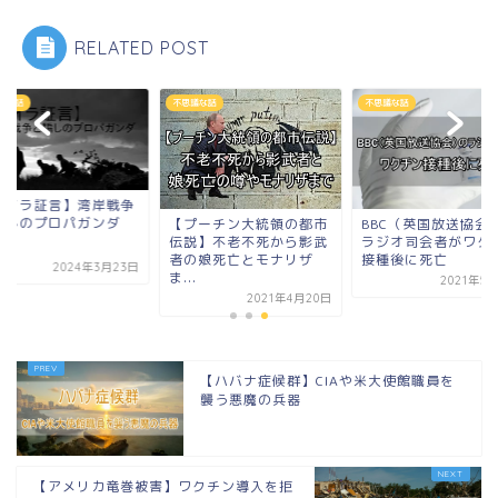
RELATED POST
議な話
不思議な話
不思議な話
ナイラ証言】湾岸戦争
騙しのプロパガンダ
BBC（英国放送協会
【プーチン大統領の都市
ラジオ司会者がワク
伝説】不老不死から影武
接種後に死亡
者の娘死亡とモナリザ
2024年3月23日
ま...
2021年5
2021年4月20日
【ハバナ症候群】CIAや米大使館職員を
襲う悪魔の兵器
【アメリカ竜巻被害】ワクチン導入を拒