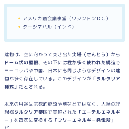
アメリカ議会議事堂（ワシントンＤＣ）
タージマハル（インド）
建物は、空に向かって突き出た
尖塔（せんとう）
から
ドーム状の屋根
、その下には
柱が多く使われた構造
で
ヨーロッパや中国、日本にも同じようなデザインの建
物が多く存在している。このデザインが
「タルタリア
様式」
だとされる。
本来の用途は宗教的施設や墓などではなく、人類の理
想郷
タルタリア帝国
で実現された
「エーテルエネルギ
ー」
を電気に変換する
「フリーエネルギー発電所」
だ。