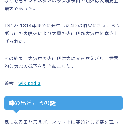
なかでも
インドネシア
の
タンボラ山
の噴火は
人類史上
最大
であった。
1812~1814年までに発生した4回の噴火に加え、タン
ボラ山の大噴火により大量の火山灰が大気中に巻き上
げられた。
その結果、大気中の火山灰は太陽光をさえぎり、世界
的な気温の低下を引き起こした。
参考：
wikipedia
噂の出どころの謎
気になる事と言えば、ネット上に突如として姿を現し