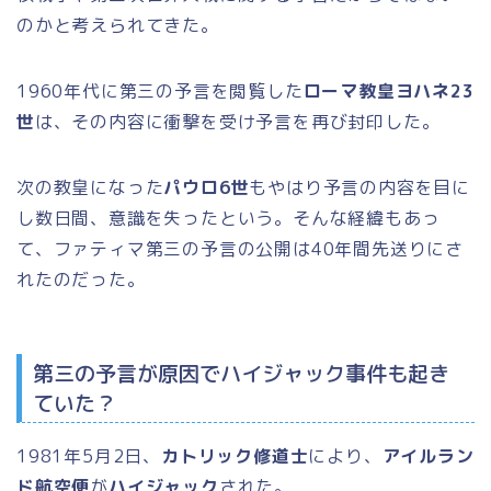
のかと考えられてきた。
1960年代に第三の予言を閲覧した
ローマ教皇ヨハネ23
世
は、その内容に衝撃を受け予言を再び封印した。
次の教皇になった
パウロ6世
もやはり予言の内容を目に
し数日間、意識を失ったという。そんな経緯もあっ
て、ファティマ第三の予言の公開は40年間先送りにさ
れたのだった。
第三の予言が原因でハイジャック事件も起き
ていた？
1981年5月2日、
カトリック修道士
により、
アイルラン
ド航空便
が
ハイジャック
された。