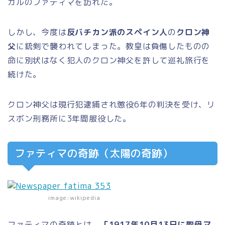
ガルのファティマを訪れた。
しかし、今度は
反バチカン派のスペイン人
の
クロン神
父
に銃剣で襲われてしまった。教皇は負傷したものの
命に別状はなく犯人のクロン神父を許して巡礼旅行を
続けた。
クロン神父は現行犯逮捕され懲役6年の判決を受け、リ
スボン刑務所に3年間服役した。
ファティマの奇跡（太陽の奇跡）
image:wikipedia
ファティマの奇跡とは、
「1917年10月13日に聖母マ