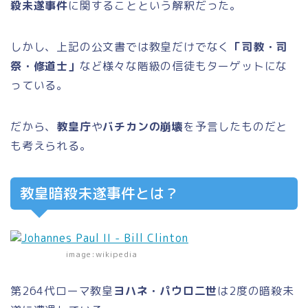
殺未遂事件
に関することという解釈だった。
しかし、上記の公文書では教皇だけでなく
「司教・司
祭・修道士」
など様々な階級の信徒もターゲットにな
っている。
だから、
教皇庁
や
バチカンの崩壊
を予言したものだと
も考えられる。
教皇暗殺未遂事件とは？
image:wikipedia
第264代ローマ教皇
ヨハネ・パウロ二世
は2度の暗殺未