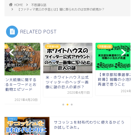
HOME
不思議な話
【ファティマ第三の予言とは】闇に葬られたのは世界の終焉か？
RELATED POST
議な話
不思議な話
不思議な話
【東京都知事選挙2024
・ホワイトハウス公式
終幕】現職の小池知事の
プーチン大統領に関
イッターのヘッダー画
再選で思うこと
気になるキーワード
に謎の巨人の姿が？
もしろ動物エピソー
2024年7月8日
2020年4月11日
2...
2021年4
サコッシュを財布代わりに使えるかどう
か試してみた。