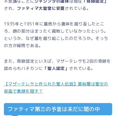
不思議なことに
ジャシンタの遺体
は現在
「奇跡認定」
され、
ファティマ大聖堂に安置
されている。
1935年と1951年に墓地から遺体を掘り返したとこ
ろ、顔の部分はまったく腐敗していなかったという。
というか、なぜ墓を掘り起こしたのだろうか。そっち
の方が疑問である。
また、奇跡認定といえば、マザーテレサも2回の奇跡を
認められバチカンに
「聖人認定」
されている。
【マザーテレサと作られた聖人伝説】富裕層は聖女の
仮面で素顔を隠す？
ファティマ第三の予言は未だに闇の中