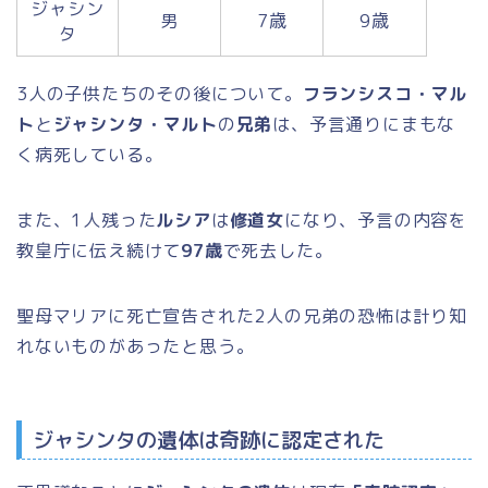
ジャシン
男
7歳
9歳
タ
3人の子供たちのその後について。
フランシスコ・マル
ト
と
ジャシンタ・マルト
の
兄弟
は、予言通りにまもな
く病死している。
また、1人残った
ルシア
は
修道女
になり、予言の内容を
教皇庁に伝え続けて
97歳
で死去した。
聖母マリアに死亡宣告された2人の兄弟の恐怖は計り知
れないものがあったと思う。
ジャシンタの遺体は奇跡に認定された