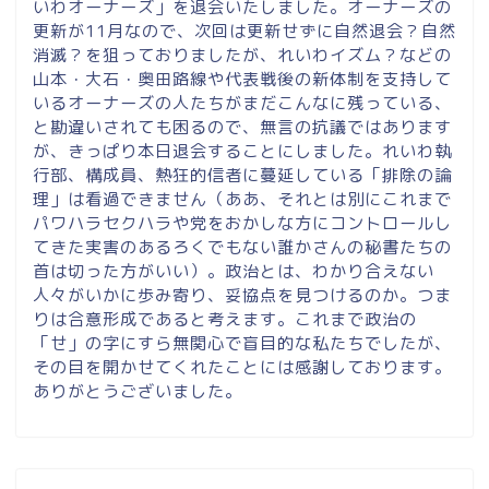
いわオーナーズ」を退会いたしました。オーナーズの
更新が11月なので、次回は更新せずに自然退会？自然
消滅？を狙っておりましたが、れいわイズム？などの
山本・大石・奥田路線や代表戦後の新体制を支持して
いるオーナーズの人たちがまだこんなに残っている、
と勘違いされても困るので、無言の抗議ではあります
が、きっぱり本日退会することにしました。れいわ執
行部、構成員、熱狂的信者に蔓延している「排除の論
理」は看過できません（ああ、それとは別にこれまで
パワハラセクハラや党をおかしな方にコントロールし
てきた実害のあるろくでもない誰かさんの秘書たちの
首は切った方がいい）。政治とは、わかり合えない
人々がいかに歩み寄り、妥協点を見つけるのか。つま
りは合意形成であると考えます。これまで政治の
「せ」の字にすら無関心で盲目的な私たちでしたが、
その目を開かせてくれたことには感謝しております。
ありがとうございました。