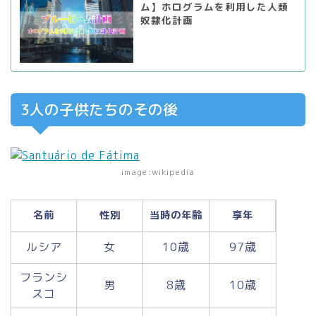
ム】ホログラムを利用した人類
奴隷化計画
3人の子供たちのその後
image:wikipedia
名前
性別
当時の年齢
享年
ルシア
女
10歳
97歳
フランシ
男
8歳
10歳
スコ