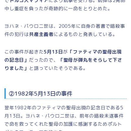
で
トルコ人マフィア
により銃撃を受ける。銃弾は2発命
中し重症を負ったが奇跡的に一命をとりとめた。
ヨハネ・パウロ二世は、2005年に自身の著書で暗殺事
件の犯行は
共産主義者
によるものと発表している。
この事件が起きた
5月13日
が
「ファティマの聖母出現
の記念日」
だったので、
「聖母が弾丸をそらして下さ
りました」
と語っていたそうである。
②1982年5月13日の事件
翌年1982年のファティマの聖母出現の記念日である5
月13日。ヨハネ・パウロ二世は、前年の暗殺未遂事件
で命を救ってくれた聖母の加護に感謝するためポルト