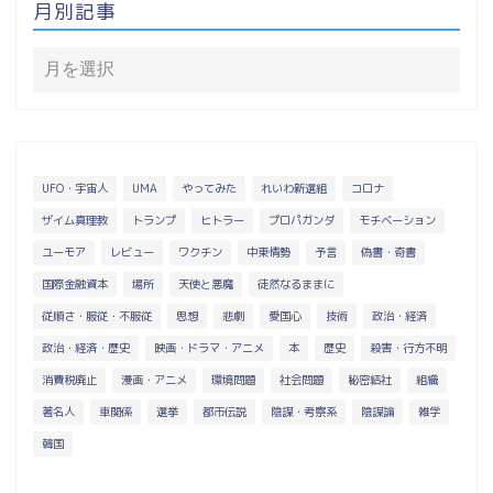
月別記事
UFO・宇宙人
UMA
やってみた
れいわ新選組
コロナ
ザイム真理教
トランプ
ヒトラー
プロパガンダ
モチベーション
ユーモア
レビュー
ワクチン
中東情勢
予言
偽書・奇書
国際金融資本
場所
天使と悪魔
徒然なるままに
従順さ・服従・不服従
思想
悲劇
愛国心
技術
政治・経済
政治・経済・歴史
映画・ドラマ・アニメ
本
歴史
殺害・行方不明
消費税廃止
漫画・アニメ
環境問題
社会問題
秘密結社
組織
著名人
車関係
選挙
都市伝説
陰謀・考察系
陰謀論
雑学
韓国