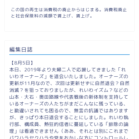
この国の再生は消費税の廃止からはじまる。消費税廃止
と社会保険料の減額で賃上げ、賃上げ。
編集日誌
【8月5日】
本日、2019年より夫婦二人で応援してきました「れ
いわオーナーズ」を退会いたしました。オーナーズの
更新が11月なので、次回は更新せずに自然退会？自然
消滅？を狙っておりましたが、れいわイズム？などの
山本・大石・奥田路線や代表戦後の新体制を支持して
いるオーナーズの人たちがまだこんなに残っている、
と勘違いされても困るので、無言の抗議ではあります
が、きっぱり本日退会することにしました。れいわ執
行部、構成員、熱狂的信者に蔓延している「排除の論
理」は看過できません（ああ、それとは別にこれまで
パワハラセクハラや党をおかしな方にコントロールし