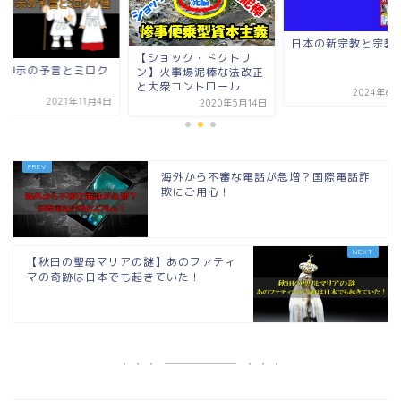
日本の新宗教と宗教保守
ショック・ドクトリ
日月神示の予言とミ
】火事場泥棒な法改正
の世
大衆コントロール
2024年6月26日
2021年1
2020年5月14日
海外から不審な電話が急増？国際電話詐
欺にご用心！
【秋田の聖母マリアの謎】あのファティ
マの奇跡は日本でも起きていた！