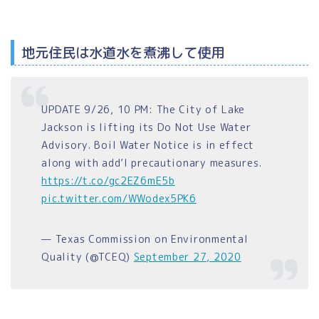
地元住民は水道水を煮沸して使用
UPDATE 9/26, 10 PM: The City of Lake
Jackson is lifting its Do Not Use Water
Advisory. Boil Water Notice is in effect
along with add’l precautionary measures.
https://t.co/gc2EZ6mE5b
pic.twitter.com/WWodex5PK6
— Texas Commission on Environmental
Quality (@TCEQ)
September 27, 2020