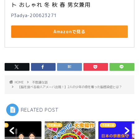
ト おしゃれ 冬 秋 春 男女兼用
P3adya-200623271
Amazonで見る
HOME
不思議な話
【脳を食べる殺人アメーバ出現！】2人の少年の命を奪った脳感染症とは？
RELATED POST
議な話
不思議な話
不思議な話