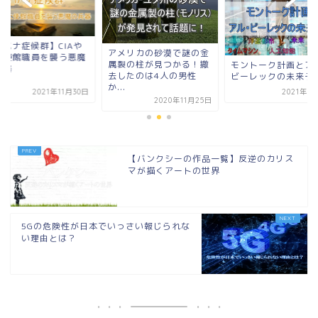
【ハバナ症候群】CI
メリカの砂漠で謎の金
米大使館職員を襲う
製の柱が見つかる！撤
モントーク計画とアル・
の兵器
したのは4人の男性
ビーレックの未来予言
.
2021年10月4日
2021年11
2020年11月25日
【バンクシーの作品一覧】反逆のカリス
マが描くアートの世界
5Gの危険性が日本でいっさい報じられな
い理由とは？