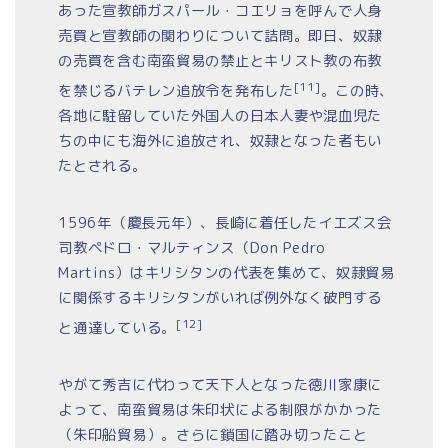
あった宣教師ガスパール・コエリョを呼んで人身
売買と宣教師の関わりについて詰問。即日、奴隷
の売買を含む南蛮貿易の禁止とキリスト教の布教
[11]
を禁じるバテレン追放令を発布した
。この時、
各地に駐留していた外国人の日本人妻や混血児た
ちの中にも海外に追放され、奴隷となった者もい
たとされる。
1596年（慶長元年）、長崎に着任したイエズス会
司教ペドロ・マルティンス（Don Pedro
Martins）はキリシタンの代表を集めて、奴隷貿易
に関係するキリシタンがいれば例外なく破門する
[12]
と通達している。
やがて秀吉に代わって天下人となった徳川家康に
よって、南蛮貿易は朱印状による制限がかかった
（朱印船貿易）。さらに鎖国に踏み切ったこと