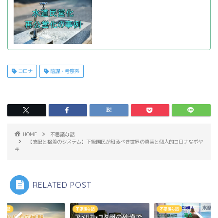
コロナ
陰謀・考察系
HOME
不思議な話
【支配と格差のシステム】下級国民が知るべき世界の真実と個人的コロナなボヤ
キ
RELATED POST
議な話
不思議な話
不思議な話