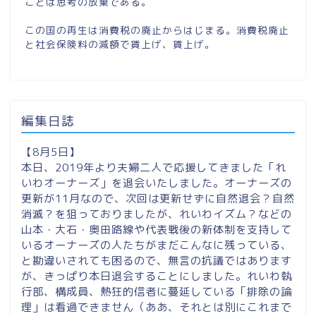
ことは思考の放棄である。
この国の再生は消費税の廃止からはじまる。消費税廃止
と社会保険料の減額で賃上げ、賃上げ。
編集日誌
【8月5日】
本日、2019年より夫婦二人で応援してきました「れ
いわオーナーズ」を退会いたしました。オーナーズの
更新が11月なので、次回は更新せずに自然退会？自然
消滅？を狙っておりましたが、れいわイズム？などの
山本・大石・奥田路線や代表戦後の新体制を支持して
いるオーナーズの人たちがまだこんなに残っている、
と勘違いされても困るので、無言の抗議ではあります
が、きっぱり本日退会することにしました。れいわ執
行部、構成員、熱狂的信者に蔓延している「排除の論
理」は看過できません（ああ、それとは別にこれまで