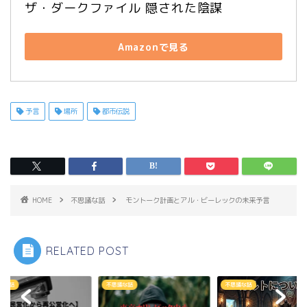
ザ・ダークファイル 隠された陰謀　
Amazonで見る
予言
場所
都市伝説
HOME
不思議な話
モントーク計画とアル・ビーレックの未来予言
RELATED POST
議な話
不思議な話
不思議な話