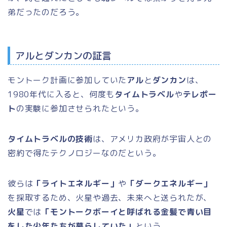
弟だったのだろう。
アルとダンカンの証言
モントーク計画に参加していた
アル
と
ダンカン
は、
1980年代に入ると、何度も
タイムトラベル
や
テレポー
ト
の実験に参加させられたという。
タイムトラベルの技術
は、アメリカ政府が宇宙人との
密約で得たテクノロジーなのだという。
彼らは
「ライトエネルギー」
や
「ダークエネルギー」
を採取するため、火星や過去、未来へと送られたが、
火星
では
「モントークボーイと呼ばれる金髪で青い目
をした少年たちが暮らしていた」
という。