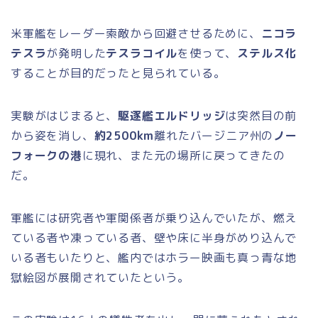
米軍艦をレーダー索敵から回避させるために、
ニコラ
テスラ
が発明した
テスラコイル
を使って、
ステルス化
することが目的だったと見られている。
実験がはじまると、
駆逐艦エルドリッジ
は突然目の前
から姿を消し、
約2500km
離れたバージニア州の
ノー
フォークの港
に現れ、また元の場所に戻ってきたの
だ。
軍艦には研究者や軍関係者が乗り込んでいたが、燃え
ている者や凍っている者、壁や床に半身がめり込んで
いる者もいたりと、艦内ではホラー映画も真っ青な地
獄絵図が展開されていたという。