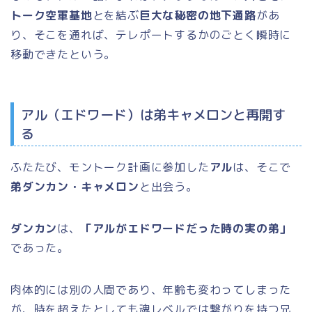
トーク空軍基地
とを結ぶ
巨大な秘密の地下通路
があ
り、そこを通れば、テレポートするかのごとく瞬時に
移動できたという。
アル（エドワード）は弟キャメロンと再開す
る
ふたたび、モントーク計画に参加した
アル
は、そこで
弟ダンカン・キャメロン
と出会う。
ダンカン
は、
「アルがエドワードだった時の実の弟」
であった。
肉体的には別の人間であり、年齢も変わってしまった
が、時を超えたとしても魂レベルでは繋がりを持つ兄