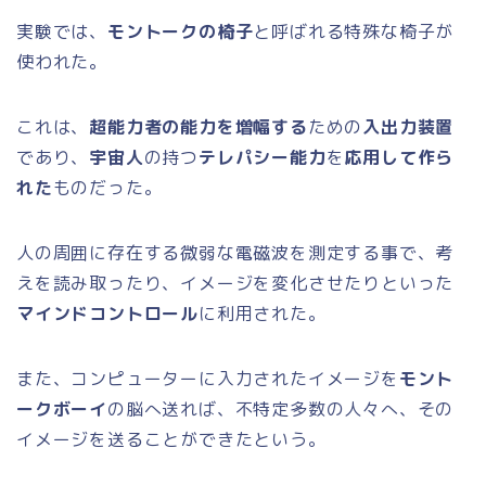
実験では、
モントークの椅子
と呼ばれる特殊な椅子が
使われた。
これは、
超能力者の能力を増幅する
ための
入出力装置
であり、
宇宙人
の持つ
テレパシー能力
を
応用して作ら
れた
ものだった。
人の周囲に存在する微弱な電磁波を測定する事で、考
えを読み取ったり、イメージを変化させたりといった
マインドコントロール
に利用された。
また、コンピューターに入力されたイメージを
モント
ークボーイ
の脳へ送れば、不特定多数の人々へ、その
イメージを送ることができたという。