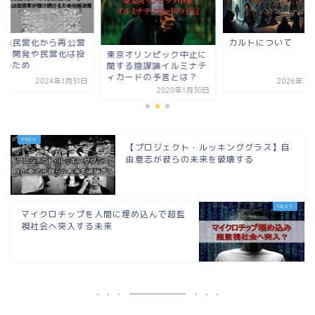
カルトについて
【水道民営化から再
化へ】開発や民営化
京オリンピック中止に
資家のため
する陰謀論イルミナテ
カードの予言とは？
2026年7月25日
2024年1
2020年1月30日
【プロジェクト・ルッキンググラス】自
由意志が彼らの未来を破壊する
マイクロチップを人間に埋め込んで超監
視社会へ突入する未来