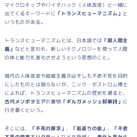
マイクロチップやバイオハック（人体改造）と一緒に
出てくるキーワードに
「トランスヒューマニズム」
と
いうものがある。
トランスヒューマニズムとは、日本語では
「超人間主
義」
などと言われ、新しいテクノロジーを使って人間
の体と能力を進化させようという思想のこと。
現代の人体改造や超越主義が必ずしも不老不死を目的
にしたものとは限らないが、ニック・ボストロム博士
によれば、トランスヒューマニズムの歴史を遡ると、
古代メソポタミア
の書物
「ギルガメッシュ叙事詩」
に
行き着くという。
そこには、
「不死の探求」
、
「若返りの泉」
、
「不老
不死の霊薬エリクサー」
などが登場し、
老化と死から