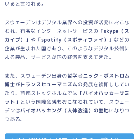
いると言われる。
スウェーデンはデジタル業界への投資が活発におこな
われ、有名なインターネットサービスの
「skype（ス
カイプ）」
や
「spotify（スポティファイ）」
などの
企業が生まれた国であり、このようなデジタル技術に
よる製品、サービスが国の経済を支えてきた。
また、スウェーデン出身の哲学者
ニック・ボストロム
博士
が
トランスヒューマニズム
の発展を後押ししてい
たり、首都ストックホルムでは
「バイオハッカーサミ
ット」
という国際会議もおこなわれていて、スウェー
デンは
バイオハッキング（人体改造）の聖地
になりつ
つある。