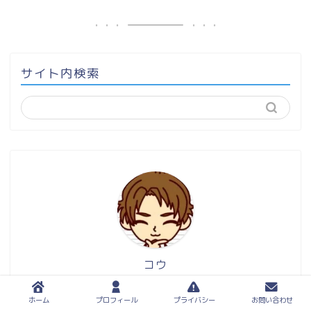
サイト内検索
コウ
運営者
ホーム
プロフィール
プライバシー
お問い合わせ
テレビを捨てて8年、SNSから離れて5年、24年から