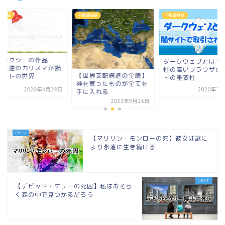
議な話
不思議な話
不思議な話
【バンクシーの作品
ダークウェブとは？匿名
覧】反逆のカリスマ
性の高いブラウザのホン
世界支配構造の全貌】
くアートの世界
トの重要性
を奪ったものが全てを
2020年3月29日
2020年4月
に入れる
2023年9月26日
【マリリン・モンローの死】彼女は謎に
より永遠に生き続ける
【デビッド・ケリーの死因】私はおそら
く森の中で見つかるだろう