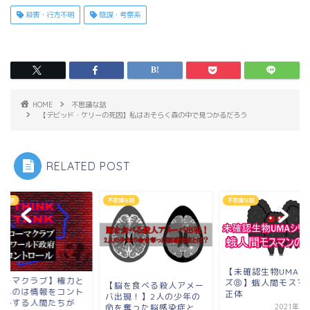
殺害・行方不明
陰謀・考察系
HOME
不思議な話
【デビッド・ケリーの死因】私はおそらく森の中で見つかるだろう
RELATED POST
議な話
不思議な話
不思議な話
【未確認生物UMAシリー
【ローマクラブ】権
ズ⑧】蛾人間モスマンの
脳を食べる殺人アメー
いうものは情報をコ
正体
出現！】2人の少年の
ロールする人間たち
を奪った脳感染症と
2021年3月31日