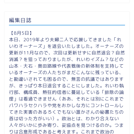
編集日誌
【8月5日】
本日、2019年より夫婦二人で応援してきました「れ
いわオーナーズ」を退会いたしました。オーナーズの
更新が11月なので、次回は更新せずに自然退会？自然
消滅？を狙っておりましたが、れいわイズム？などの
山本・大石・奥田路線や代表戦後の新体制を支持して
いるオーナーズの人たちがまだこんなに残っている、
と勘違いされても困るので、無言の抗議ではあります
が、きっぱり本日退会することにしました。れいわ執
行部、構成員、熱狂的信者に蔓延している「排除の論
理」は看過できません（ああ、それとは別にこれまで
パワハラセクハラや党をおかしな方にコントロールし
てきた実害のあるろくでもない誰かさんの秘書たちの
首は切った方がいい）。政治とは、わかり合えない
人々がいかに歩み寄り、妥協点を見つけるのか。つま
りは合意形成であると考えます。これまで政治の