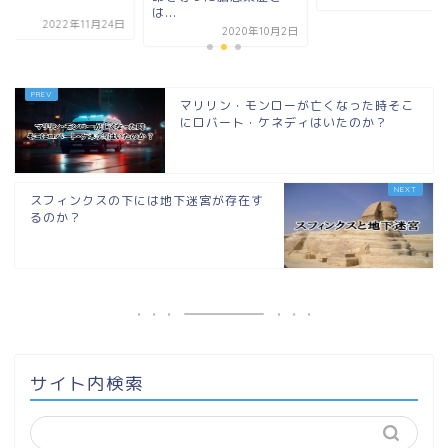
掌...
.
2022年11
2020年10月2日
マリリン・モンローが亡くなった時そこ
にロバート・ケネディはいたのか？
スフィンクスの下には地下迷宮が存在す
るのか？
サイト内検索