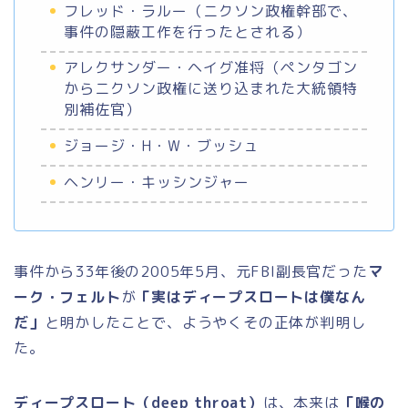
フレッド・ラルー（ニクソン政権幹部で、
事件の隠蔽工作を行ったとされる）
アレクサンダー・ヘイグ准将（ペンタゴン
からニクソン政権に送り込まれた大統領特
別補佐官）
ジョージ・H・W・ブッシュ
ヘンリー・キッシンジャー
事件から33年後の2005年5月、元FBI副長官だった
マ
ーク・フェルト
が
「実はディープスロートは僕なん
だ」
と明かしたことで、ようやくその正体が判明し
た。
ディープスロート（deep throat）
は、本来は
「喉の