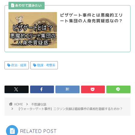
ピザゲート事件とは悪魔的エリ
ート集団の人身売買疑惑なの？
政治・経済
陰謀・考察系
HOME
不思議な話
【ウォーターゲート事件】ニクソン失脚は暗殺事件の真相を隠蔽するためか？
RELATED POST