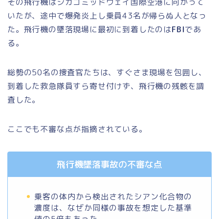
その飛行機はシカゴミッドウェイ国際空港に向かって
いたが、途中で爆発炎上し乗員43名が帰らぬ人となっ
た。飛行機の墜落現場に最初に到着したのは
FBI
であ
る。
総勢の50名の捜査官たちは、すぐさま現場を包囲し、
到着した救急隊員すら寄せ付けず、飛行機の残骸を調
査した。
ここでも不審な点が指摘されている。
飛行機墜落事故の不審な点
乗客の体内から検出されたシアン化合物の
濃度は、なぜか同様の事故を想定した基準
値の5倍もあった