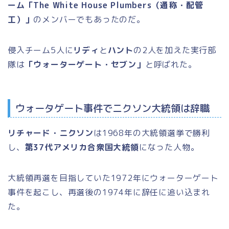
ーム「The White House Plumbers（通称・配管
工）」
のメンバーでもあったのだ。
侵入チーム5人に
リディ
と
ハント
の2人を加えた実行部
隊は
「ウォーターゲート・セブン」
と呼ばれた。
ウォータゲート事件でニクソン大統領は辞職
リチャード・ニクソン
は1968年の大統領選挙で勝利
し、
第37代アメリカ合衆国大統領
になった人物。
大統領再選を目指していた1972年にウォーターゲート
事件を起こし、再選後の1974年に辞任に追い込まれ
た。