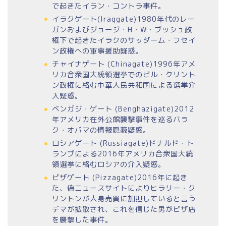
で起きたイラン・コントラ事件。
イラクゲート(
Iraqgate
)1980年代のレー
ガンおよびジョージ・H・W・ブッシュ政
権下で起きたイラクのサッダーム・フセイ
ン政権への軍事援助疑惑。
チャイナゲート (
Chinagate
)1996年アメ
リカ合衆国大統領選挙でのビル・クリント
ン政権に絡む中華人民共和国による選挙介
入疑惑。
ベンガジ・ゲート (
Benghazigate
)2012
年アメリカ在外公館襲撃事件を巡るバラ
ク・オバマの情報隠蔽疑惑。
ロシアゲート (
Russiagate
)ドナルド・ト
ランプによる2016年アメリカ合衆国大統
領選挙に絡むロシアの介入疑惑。
ピザゲート (
Pizzagate
)2016年に起き
た、偽ニュースサイトによりヒラリー・ク
リントンが人身売買に加担していると言う
デマが拡散され、これを信じた男がピザ店
を襲撃した事件。