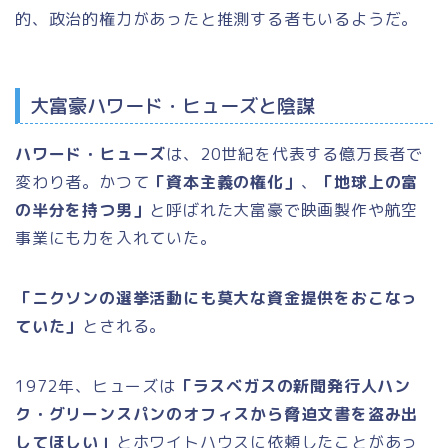
的、政治的権力があったと推測する者もいるようだ。
大富豪ハワード・ヒューズと陰謀
ハワード・ヒューズ
は、20世紀を代表する億万長者で
変わり者。かつて
「資本主義の権化」
、
「地球上の富
の半分を持つ男」
と呼ばれた大富豪で映画製作や航空
事業にも力を入れていた。
「ニクソンの選挙活動にも莫大な資金提供をおこなっ
ていた」
とされる。
1972年、ヒューズは
「ラスベガスの新聞発行人ハン
ク・グリーンスパンのオフィスから脅迫文書を盗み出
してほしい」
とホワイトハウスに依頼したことがあっ