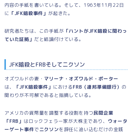
内容の手紙を書いている。そして、1963年11月22日
に
「JFK暗殺事件」
が起きた。
研究者たちは、この手紙が
「ハントがJFK暗殺に関わっ
ていた証拠」
だと結論付けている。
JFK暗殺とFRBそしてニクソン
オズワルドの妻・
マリーナ・オズワルド・ポーター
は、
「JFK暗殺事件」
における
FRB（連邦準備銀行）
の
関わりが不可解であると指摘している。
アメリカの貨幣量を調整する役割を持つ
民間企業
「FRB」
はロックフェラー家が大株主であり、
ウォータ
ーゲート事件
で
ニクソン
を辞任に追い込むだけの金銭