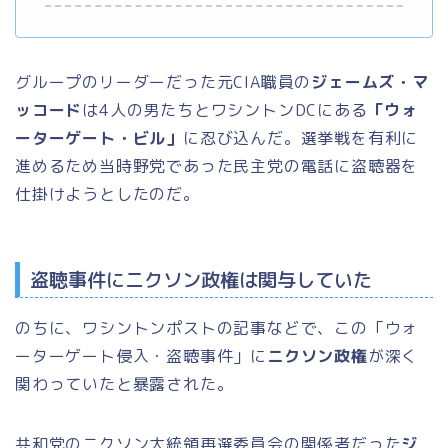
グループのリーダーだった元CIA職員の
ジェームズ・マ
ッコード
は4人の男たちとワシントンDCにある
「ウォ
ーターゲート・ビル」
に忍び込んだ。選挙戦を有利に
進めるため当時野党であった民主党の電話に盗聴器を
仕掛けようとしたのだ。
盗聴事件にニクソン政権は関与していた
のちに、ワシントンポストの記事などで、この「ウォ
ーターゲート侵入・盗聴事件」に
ニクソン政権
が深く
関わっていたと暴露された。
共和党のニクソン大統領再選委員会の関係者だった
ジ