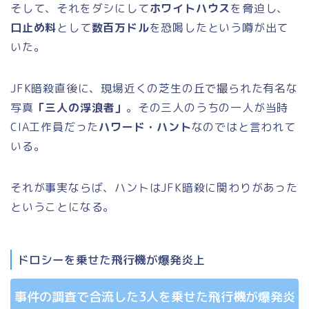
そして、それをダシにして
ホワイトハウス
を脅迫し、
口止め料
として
数百万ドル
を恐喝したという噂が出て
いた。
JFK暗殺直後に、現場近くの芝生の丘で撮られた有名な
写真
「三人の浮浪者」
。その三人のうちの一人が当時
CIA工作員だった
ハワード・ハント
なのではと言われて
いる。
それが事実ならば、ハントはJFK暗殺に関わりがあった
ということになる。
ドロシーを乗せた飛行機が爆発炎上
事件の調査で合流した3人を乗せた飛行機が爆発炎