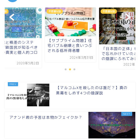
議な話
不思議な話
不思議な話
サブプライム問題】住
【支配と格差のシス
バブル崩壊と食いつぶ
ム】下級国民が知る
「日本国の正体」を読ん
れる低所得者層
世界の真実と個人的
で忘れかけていたあの日
ナ...
2024年3月31日
の陰謀にふれてみる
2020年5
2022年1月12日
【マルコムXを殺したのは誰だ？】真の
黒幕をしめす4つの陰謀説
アナンド君の予言は本物かフェイクか？