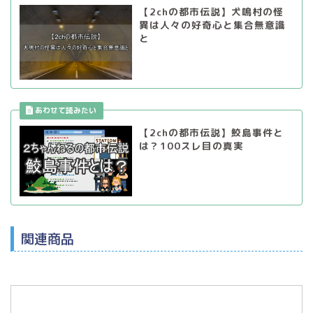
【2chの都市伝説】犬鳴村の怪
異は人々の好奇心と集合無意識
と
【2chの都市伝説】鮫島事件と
は？100スレ目の真実
関連商品