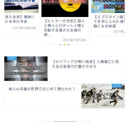
【エプスタイン島】すべ
【私が見た未来】漫
ヒトラーの予言】超人
てを手に入れた者たちの
描かれた未来の予言
神人とロボット人間と
飽くなき欲望
2021年10
配する者される者の
2021年2月20日
.
2021年11月12日
【AIソフィアの怖い発言】人類滅亡に怯
えるは妄想力の豊かさゆえ
殺人AI兵器が世界ではじめて使われた？