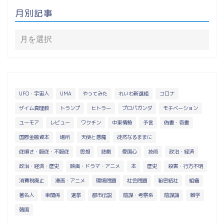
月別記事
UFO・宇宙人
UMA
やってみた
れいわ新選組
コロナ
ザイム真理教
トランプ
ヒトラー
プロパガンダ
モチベーション
ユーモア
レビュー
ワクチン
中東情勢
予言
偽書・奇書
国際金融資本
場所
天使と悪魔
徒然なるままに
従順さ・服従・不服従
思想
悲劇
愛国心
技術
政治・経済
政治・経済・歴史
映画・ドラマ・アニメ
本
歴史
殺害・行方不明
消費税廃止
漫画・アニメ
環境問題
社会問題
秘密結社
組織
著名人
車関係
選挙
都市伝説
陰謀・考察系
陰謀論
雑学
韓国