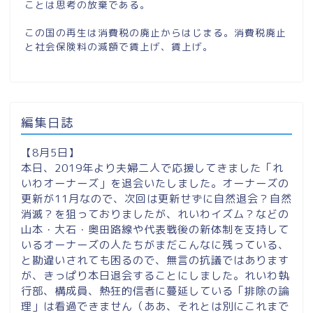
ことは思考の放棄である。
この国の再生は消費税の廃止からはじまる。消費税廃止
と社会保険料の減額で賃上げ、賃上げ。
編集日誌
【8月5日】
本日、2019年より夫婦二人で応援してきました「れ
いわオーナーズ」を退会いたしました。オーナーズの
更新が11月なので、次回は更新せずに自然退会？自然
消滅？を狙っておりましたが、れいわイズム？などの
山本・大石・奥田路線や代表戦後の新体制を支持して
いるオーナーズの人たちがまだこんなに残っている、
と勘違いされても困るので、無言の抗議ではあります
が、きっぱり本日退会することにしました。れいわ執
行部、構成員、熱狂的信者に蔓延している「排除の論
理」は看過できません（ああ、それとは別にこれまで