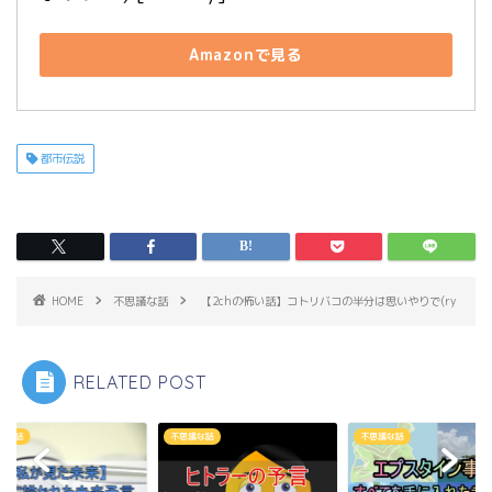
Amazonで見る
都市伝説
HOME
不思議な話
【2chの怖い話】コトリバコの半分は思いやりで(ry
RELATED POST
議な話
不思議な話
不思議な話