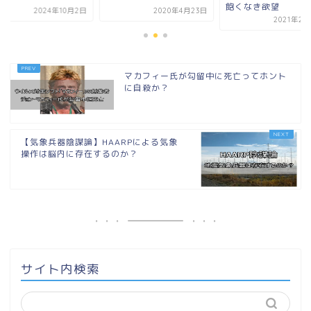
飽くなき欲望
2日
2020年4月23日
2021年2月20日
マカフィー氏が勾留中に死亡ってホント
に自殺か？
【気象兵器陰謀論】HAARPによる気象
操作は脳内に存在するのか？
サイト内検索