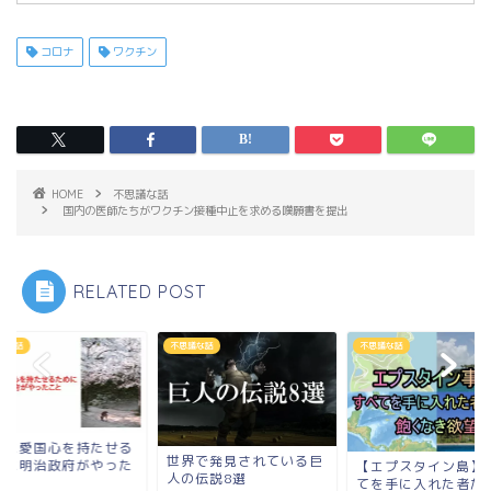
コロナ
ワクチン
HOME
不思議な話
国内の医師たちがワクチン接種中止を求める嘆願書を提出
RELATED POST
不思議な話
不思議な話
不思議な話
る
国民に愛国
世界で発見されている巨
た
ために明治
【エプスタイン島】すべ
人の伝説8選
こと
てを手に入れた者たちの