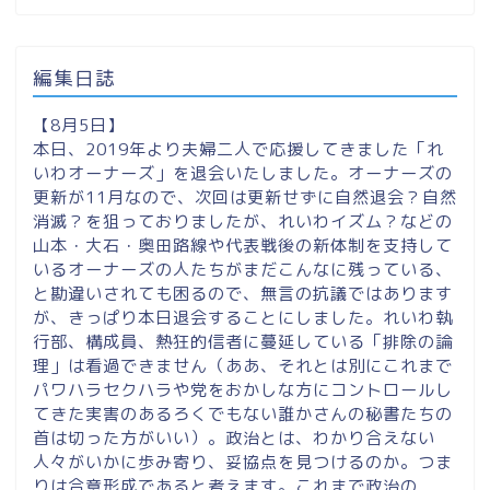
編集日誌
【8月5日】
本日、2019年より夫婦二人で応援してきました「れ
いわオーナーズ」を退会いたしました。オーナーズの
更新が11月なので、次回は更新せずに自然退会？自然
消滅？を狙っておりましたが、れいわイズム？などの
山本・大石・奥田路線や代表戦後の新体制を支持して
いるオーナーズの人たちがまだこんなに残っている、
と勘違いされても困るので、無言の抗議ではあります
が、きっぱり本日退会することにしました。れいわ執
行部、構成員、熱狂的信者に蔓延している「排除の論
理」は看過できません（ああ、それとは別にこれまで
パワハラセクハラや党をおかしな方にコントロールし
てきた実害のあるろくでもない誰かさんの秘書たちの
首は切った方がいい）。政治とは、わかり合えない
人々がいかに歩み寄り、妥協点を見つけるのか。つま
りは合意形成であると考えます。これまで政治の