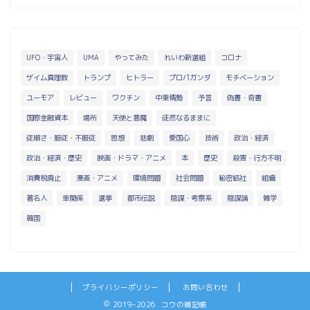
UFO・宇宙人
UMA
やってみた
れいわ新選組
コロナ
ザイム真理教
トランプ
ヒトラー
プロパガンダ
モチベーション
ユーモア
レビュー
ワクチン
中東情勢
予言
偽書・奇書
国際金融資本
場所
天使と悪魔
徒然なるままに
従順さ・服従・不服従
思想
悲劇
愛国心
技術
政治・経済
政治・経済・歴史
映画・ドラマ・アニメ
本
歴史
殺害・行方不明
消費税廃止
漫画・アニメ
環境問題
社会問題
秘密結社
組織
著名人
車関係
選挙
都市伝説
陰謀・考察系
陰謀論
雑学
韓国
プライバシーポリシー
お問い合わせ
2019–2026 コウの雑記帳