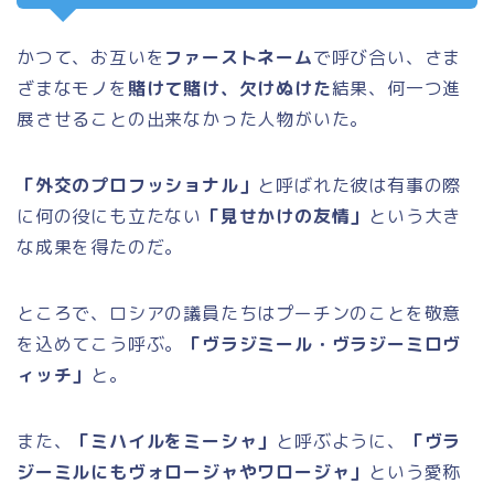
かつて、お互いを
ファーストネーム
で呼び合い、さま
ざまなモノを
賭けて賭け、欠けぬけた
結果、何一つ進
展させることの出来なかった人物がいた。
「外交のプロフッショナル」
と呼ばれた彼は有事の際
に何の役にも立たない
「見せかけの友情」
という大き
な成果を得たのだ。
ところで、ロシアの議員たちはプーチンのことを敬意
を込めてこう呼ぶ。
「ヴラジミール・ヴラジーミロヴ
ィッチ」
と。
また、
「ミハイルをミーシャ」
と呼ぶように、
「ヴラ
ジーミルにもヴォロージャやワロージャ」
という愛称