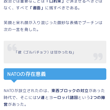
政治では重要なことは
「口約束」
で済ませるべきでは
なく、すべて
「書面」
に残すべきである。
笑顔と呆れ顔が入り混じった微妙な表情でプーチンは
次の一言を発した。
「彼（ゴルバチョフ）は甘かったね」
NATOの存在意義
NATOが設立されたのは、
東西ブロックの対立
があった
時代で、そこには
ソ連
とヨ
ーロッパ諸国
という
2つの陣
営
があった。