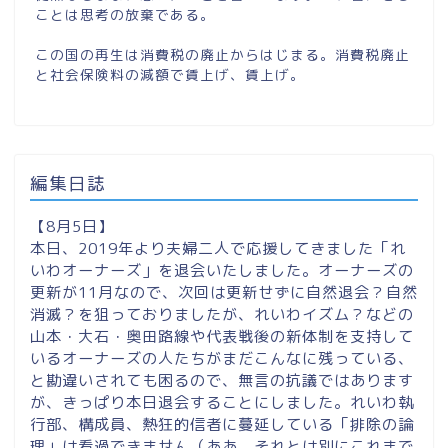
ことは思考の放棄である。
この国の再生は消費税の廃止からはじまる。消費税廃止
と社会保険料の減額で賃上げ、賃上げ。
編集日誌
【8月5日】
本日、2019年より夫婦二人で応援してきました「れ
いわオーナーズ」を退会いたしました。オーナーズの
更新が11月なので、次回は更新せずに自然退会？自然
消滅？を狙っておりましたが、れいわイズム？などの
山本・大石・奥田路線や代表戦後の新体制を支持して
いるオーナーズの人たちがまだこんなに残っている、
と勘違いされても困るので、無言の抗議ではあります
が、きっぱり本日退会することにしました。れいわ執
行部、構成員、熱狂的信者に蔓延している「排除の論
理」は看過できません（ああ、それとは別にこれまで