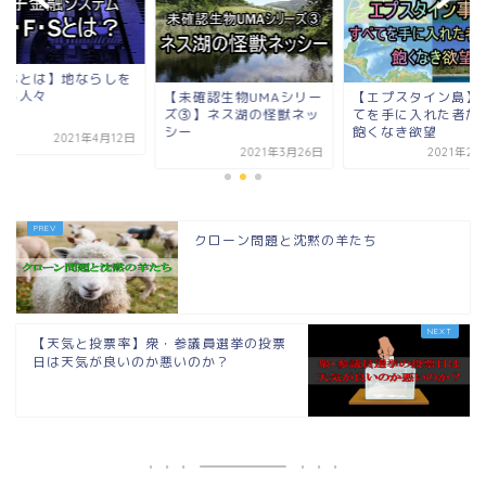
【QFSとは】地なら
求める人々
未確認生物UMAシリー
【エプスタイン島】すべ
③】ネス湖の怪獣ネッ
てを手に入れた者たちの
ー
飽くなき欲望
2021年4
2021年3月26日
2021年2月20日
クローン問題と沈黙の羊たち
【天気と投票率】衆・参議員選挙の投票
日は天気が良いのか悪いのか？