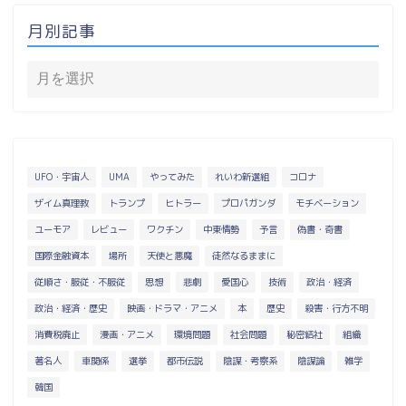
月別記事
UFO・宇宙人
UMA
やってみた
れいわ新選組
コロナ
ザイム真理教
トランプ
ヒトラー
プロパガンダ
モチベーション
ユーモア
レビュー
ワクチン
中東情勢
予言
偽書・奇書
国際金融資本
場所
天使と悪魔
徒然なるままに
従順さ・服従・不服従
思想
悲劇
愛国心
技術
政治・経済
政治・経済・歴史
映画・ドラマ・アニメ
本
歴史
殺害・行方不明
消費税廃止
漫画・アニメ
環境問題
社会問題
秘密結社
組織
著名人
車関係
選挙
都市伝説
陰謀・考察系
陰謀論
雑学
韓国