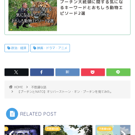
プーチン大統領に関する気にな
るキーワードとおもしろ動物エ
ピソード2選
政治・経済
映画・ドラマ・アニメ
HOME
不思議な話
【プーチンとNATO】オリバーストーン・オン・プーチンを見てみた。
RELATED POST
思議な話
不思議な話
不思議な話