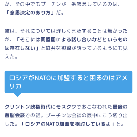
が、その中でもプーチンが一番懸念しているのは、
「意思決定のあり方」
だ。
彼は、それについては詳しく言及することは無かった
が、
「そこには同盟国による話し合いなどというもの
は存在しない」
と雄弁な視線が語っているようにも見
えた。
ロシアがNATOに加盟すると困るのはアメ
リカ
クリントン政権時代
に
モスクワ
でおこなわれた
最後の
首脳会談
での話。プーチンは会談の最中にこう切り出
した。
「ロシアのNATO加盟を検討しているよ」
と。