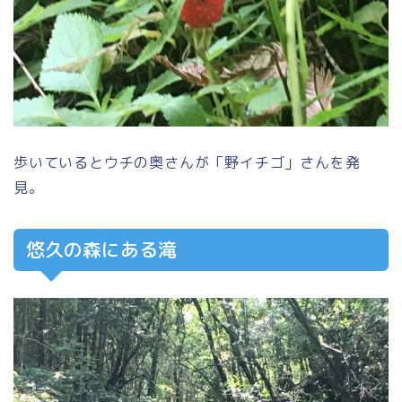
歩いているとウチの奥さんが
「野イチゴ」
さんを発
見。
悠久の森にある滝