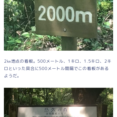
2㎞地点の看板。500メートル、1キロ、1.5キロ、2キ
ロといった具合に500メートル間隔でこの看板がある
ようだ。