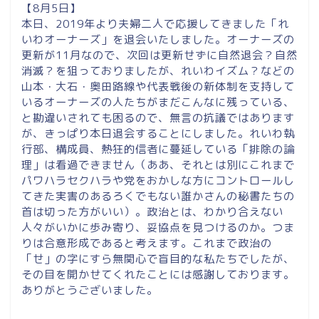
【8月5日】
本日、2019年より夫婦二人で応援してきました「れ
いわオーナーズ」を退会いたしました。オーナーズの
更新が11月なので、次回は更新せずに自然退会？自然
消滅？を狙っておりましたが、れいわイズム？などの
山本・大石・奥田路線や代表戦後の新体制を支持して
いるオーナーズの人たちがまだこんなに残っている、
と勘違いされても困るので、無言の抗議ではあります
が、きっぱり本日退会することにしました。れいわ執
行部、構成員、熱狂的信者に蔓延している「排除の論
理」は看過できません（ああ、それとは別にこれまで
パワハラセクハラや党をおかしな方にコントロールし
てきた実害のあるろくでもない誰かさんの秘書たちの
首は切った方がいい）。政治とは、わかり合えない
人々がいかに歩み寄り、妥協点を見つけるのか。つま
りは合意形成であると考えます。これまで政治の
「せ」の字にすら無関心で盲目的な私たちでしたが、
その目を開かせてくれたことには感謝しております。
ありがとうございました。