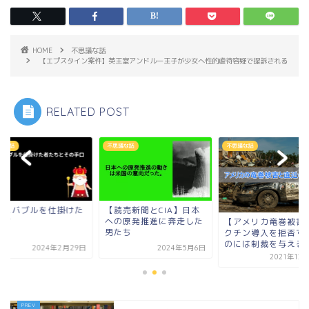
HOME
不思議な話
【エプスタイン案件】英王室アンドルー王子が少女へ性的虐待容疑で提訴される
RELATED POST
議な話
不思議な話
不思議な話
本にバブルを仕掛けた
【読売新聞とCIA】日本
たち
への原発推進に奔走した
【アメリカ竜巻被害
男たち
クチン導入を拒否す
のには制裁を与える
2024年2月29日
2024年5月6日
2021年12