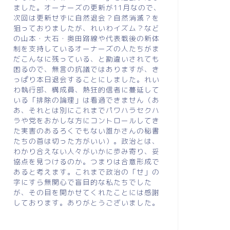
ました。オーナーズの更新が11月なので、
次回は更新せずに自然退会？自然消滅？を
狙っておりましたが、れいわイズム？など
の山本・大石・奥田路線や代表戦後の新体
制を支持しているオーナーズの人たちがま
だこんなに残っている、と勘違いされても
困るので、無言の抗議ではありますが、き
っぱり本日退会することにしました。れい
わ執行部、構成員、熱狂的信者に蔓延して
いる「排除の論理」は看過できません（あ
あ、それとは別にこれまでパワハラセクハ
ラや党をおかしな方にコントロールしてき
た実害のあるろくでもない誰かさんの秘書
たちの首は切った方がいい）。政治とは、
わかり合えない人々がいかに歩み寄り、妥
協点を見つけるのか。つまりは合意形成で
あると考えます。これまで政治の「せ」の
字にすら無関心で盲目的な私たちでした
が、その目を開かせてくれたことには感謝
しております。ありがとうございました。