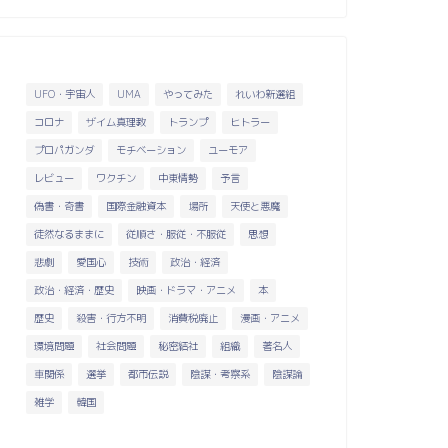
UFO・宇宙人
UMA
やってみた
れいわ新選組
コロナ
ザイム真理教
トランプ
ヒトラー
プロパガンダ
モチベーション
ユーモア
レビュー
ワクチン
中東情勢
予言
偽書・奇書
国際金融資本
場所
天使と悪魔
徒然なるままに
従順さ・服従・不服従
思想
悲劇
愛国心
技術
政治・経済
政治・経済・歴史
映画・ドラマ・アニメ
本
歴史
殺害・行方不明
消費税廃止
漫画・アニメ
環境問題
社会問題
秘密結社
組織
著名人
車関係
選挙
都市伝説
陰謀・考察系
陰謀論
雑学
韓国