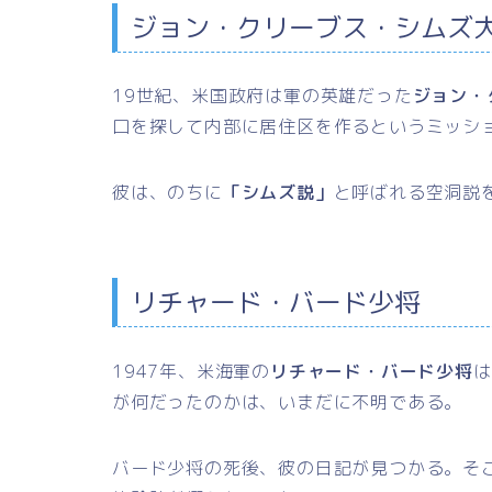
ジョン・クリーブス・シムズ
19世紀、米国政府は軍の英雄だった
ジョン・
口を探して内部に居住区を作るというミッシ
彼は、のちに
「シムズ説」
と呼ばれる空洞説
リチャード・バード少将
1947年、米海軍の
リチャード・バード少将
は
が何だったのかは、いまだに不明である。
バード少将の死後、彼の日記が見つかる。そ