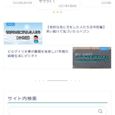
ザワつく！
2020年6月10日
2024年8
2021年4月8日
【奇妙な死に方をした人たち②中世編】
笑い続けて気づいたらヘブン
ビルゲイツ夫妻が離婚を発表し27年間の
結婚生活にピリオド
サイト内検索