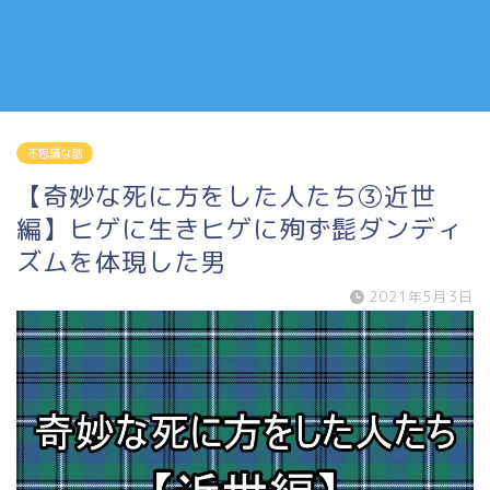
不思議な話
【奇妙な死に方をした人たち③近世
編】ヒゲに生きヒゲに殉ず髭ダンディ
ズムを体現した男
2021年5月3日