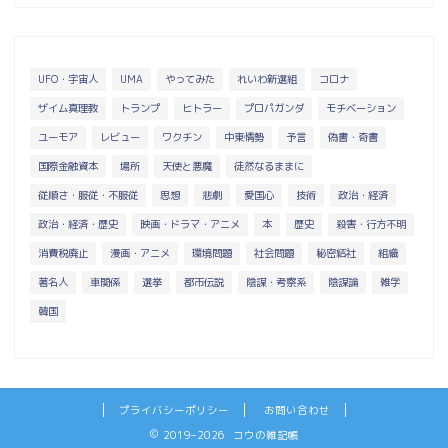
UFO・宇宙人
UMA
やってみた
れいわ新選組
コロナ
ザイム真理教
トランプ
ヒトラー
プロパガンダ
モチベーション
ユーモア
レビュー
ワクチン
中東情勢
予言
偽書・奇書
国際金融資本
場所
天使と悪魔
徒然なるままに
従順さ・服従・不服従
思想
悲劇
愛国心
技術
政治・経済
政治・経済・歴史
映画・ドラマ・アニメ
本
歴史
殺害・行方不明
消費税廃止
漫画・アニメ
環境問題
社会問題
秘密結社
組織
著名人
車関係
選挙
都市伝説
陰謀・考察系
陰謀論
雑学
韓国
プライバシーポリシー
お問い合わせ
2019–2026 コウの雑記帳