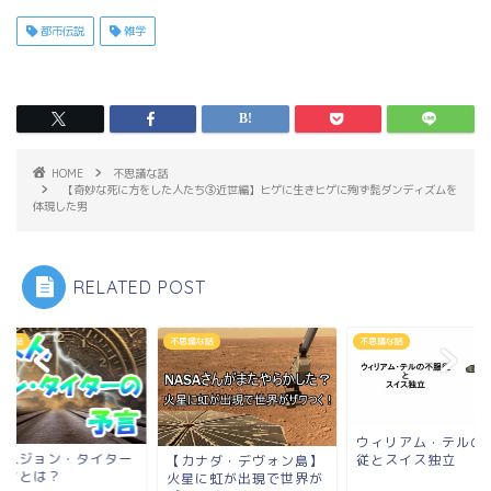
都市伝説
雑学
HOME
不思議な話
【奇妙な死に方をした人たち③近世編】ヒゲに生きヒゲに殉ず髭ダンディズムを
体現した男
RELATED POST
議な話
不思議な話
不思議な話
ウィリアム・テルの
来人ジョン・タイター
従とスイス独立
【カナダ・デヴォン島】
予言とは？
火星に虹が出現で世界が