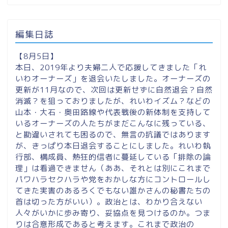
編集日誌
【8月5日】
本日、2019年より夫婦二人で応援してきました「れ
いわオーナーズ」を退会いたしました。オーナーズの
更新が11月なので、次回は更新せずに自然退会？自然
消滅？を狙っておりましたが、れいわイズム？などの
山本・大石・奥田路線や代表戦後の新体制を支持して
いるオーナーズの人たちがまだこんなに残っている、
と勘違いされても困るので、無言の抗議ではあります
が、きっぱり本日退会することにしました。れいわ執
行部、構成員、熱狂的信者に蔓延している「排除の論
理」は看過できません（ああ、それとは別にこれまで
パワハラセクハラや党をおかしな方にコントロールし
てきた実害のあるろくでもない誰かさんの秘書たちの
首は切った方がいい）。政治とは、わかり合えない
人々がいかに歩み寄り、妥協点を見つけるのか。つま
りは合意形成であると考えます。これまで政治の