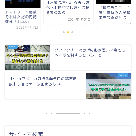
【水道民営化から再公営
化へ】開発や民営化は投
【怪僧ラスプーチン
ノルドストリーム爆破
資家のため
説】奇跡の人が起こ
件】それはただの内緒
本当の奇跡とは
2024年1月31日
では済まされない
2022年9
2023年4月7日
グァンタナモ収容所は必要悪か？毒をも
って毒を制するということ
【9.11アメリカ同時多発テロの都市伝
説】予言でテロは止まらない
サイト内検索