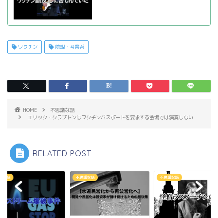
ワクチン
陰謀・考察系
HOME
不思議な話
エリック・クラプトンはワクチンパスポートを要求する会場では演奏しない
RELATED POST
議な話
不思議な話
不思議な話