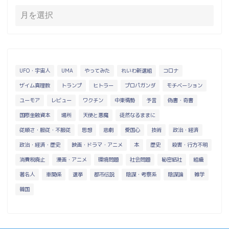
UFO・宇宙人
UMA
やってみた
れいわ新選組
コロナ
ザイム真理教
トランプ
ヒトラー
プロパガンダ
モチベーション
ユーモア
レビュー
ワクチン
中東情勢
予言
偽書・奇書
国際金融資本
場所
天使と悪魔
徒然なるままに
従順さ・服従・不服従
思想
悲劇
愛国心
技術
政治・経済
政治・経済・歴史
映画・ドラマ・アニメ
本
歴史
殺害・行方不明
消費税廃止
漫画・アニメ
環境問題
社会問題
秘密結社
組織
著名人
車関係
選挙
都市伝説
陰謀・考察系
陰謀論
雑学
韓国