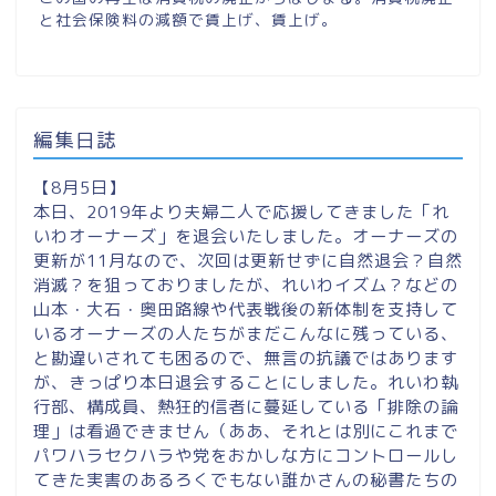
と社会保険料の減額で賃上げ、賃上げ。
編集日誌
【8月5日】
本日、2019年より夫婦二人で応援してきました「れ
いわオーナーズ」を退会いたしました。オーナーズの
更新が11月なので、次回は更新せずに自然退会？自然
消滅？を狙っておりましたが、れいわイズム？などの
山本・大石・奥田路線や代表戦後の新体制を支持して
いるオーナーズの人たちがまだこんなに残っている、
と勘違いされても困るので、無言の抗議ではあります
が、きっぱり本日退会することにしました。れいわ執
行部、構成員、熱狂的信者に蔓延している「排除の論
理」は看過できません（ああ、それとは別にこれまで
パワハラセクハラや党をおかしな方にコントロールし
てきた実害のあるろくでもない誰かさんの秘書たちの