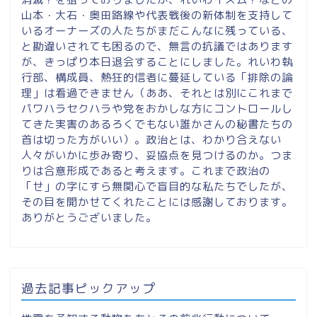
山本・大石・奥田路線や代表戦後の新体制を支持して
いるオーナーズの人たちがまだこんなに残っている、
と勘違いされても困るので、無言の抗議ではあります
が、きっぱり本日退会することにしました。れいわ執
行部、構成員、熱狂的信者に蔓延している「排除の論
理」は看過できません（ああ、それとは別にこれまで
パワハラセクハラや党をおかしな方にコントロールし
てきた実害のあるろくでもない誰かさんの秘書たちの
首は切った方がいい）。政治とは、わかり合えない
人々がいかに歩み寄り、妥協点を見つけるのか。つま
りは合意形成であると考えます。これまで政治の
「せ」の字にすら無関心で盲目的な私たちでしたが、
その目を開かせてくれたことには感謝しております。
ありがとうございました。
過去記事ピックアップ