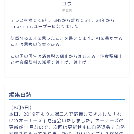
コウ
運営者
テレビを捨てて8年、SNSから離れて5年、24年から
linux mintユーザーになりました。
徒然なるままに思ったことを書いてます。AIに書かせる
ことは思考の放棄である。
この国の再生は消費税の廃止からはじまる。消費税廃止
と社会保険料の減額で賃上げ、賃上げ。
編集日誌
【8月5日】
本日、2019年より夫婦二人で応援してきました「れ
いわオーナーズ」を退会いたしました。オーナーズの
更新が11月なので、次回は更新せずに自然退会？自然
消滅？を狙っておりましたが、れいわイズム？などの