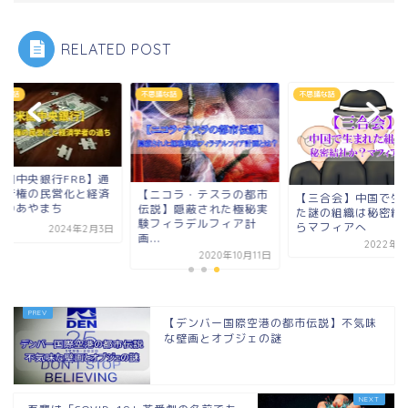
RELATED POST
議な話
不思議な話
不思議な話
米国中央銀行FRB】通
発行権の民営化と経済
【ニコラ・テスラの都市
【三合会】中国で生
者のあやまち
伝説】隠蔽された極秘実
た謎の組織は秘密結
験フィラデルフィア計
らマフィアへ
2024年2月3日
画...
2022年8
2020年10月11日
【デンバー国際空港の都市伝説】不気味
な壁画とオブジェの謎