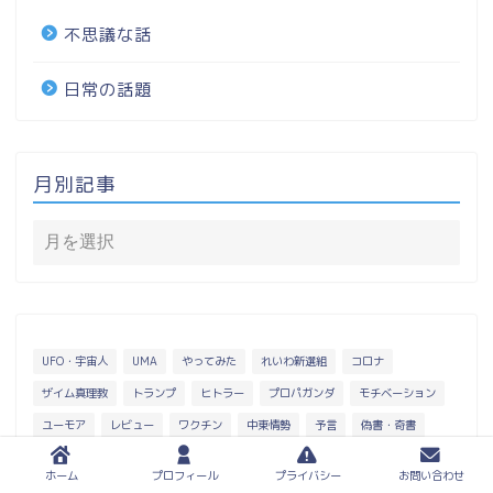
不思議な話
日常の話題
月別記事
UFO・宇宙人
UMA
やってみた
れいわ新選組
コロナ
ザイム真理教
トランプ
ヒトラー
プロパガンダ
モチベーション
ユーモア
レビュー
ワクチン
中東情勢
予言
偽書・奇書
国際金融資本
場所
天使と悪魔
徒然なるままに
ホーム
プロフィール
プライバシー
お問い合わせ
従順さ・服従・不服従
思想
悲劇
愛国心
技術
政治・経済