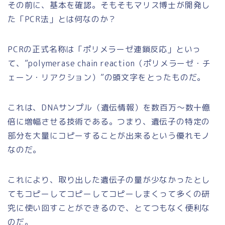
その前に、基本を確認。そもそもマリス博士が開発し
た
「PCR法」
とは何なのか？
PCRの正式名称は
「ポリメラーゼ連鎖反応」
といっ
て、”
p
olymerase
c
hain
r
eaction（ポリメラーゼ・チ
ェーン・リアクション）”の頭文字をとったものだ。
これは、
DNAサンプル（遺伝情報）
を数百万～数十億
倍に増幅させる技術である。つまり、遺伝子の特定の
部分を大量にコピーすることが出来るという優れモノ
なのだ。
これにより、取り出した遺伝子の量が少なかったとし
てもコピーしてコピーしてコピーしまくって多くの研
究に使い回すことができるので、とてつもなく便利な
のだ。