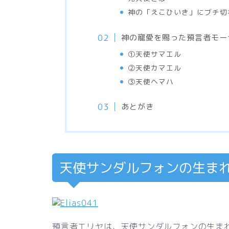
神の「えこひいき」にブチ切
神の寵愛を賜った預言者モー
①天使サマエル
②天使カマエル
③天使ヘマハ
あとがき
天使サンダルフォンの生ま
預言者エリヤは、天使サンダルフォンの生ま