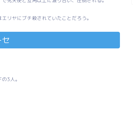
）で死天使と互角以上に渡り合い、圧倒される。
はエリヤにブチ殺されていたことだろう。
ーセ
下の3人。