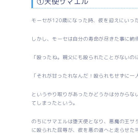
①天使サマエル
モーセが120歳になった時、彼を迎えにいっ
しかし、モーセは自分の寿命が尽きた事に納
「殴ったね。親父にも殴られたことがないの
「それが甘ったれなんだ！殴られもせずに一
というやり取りがあったかどうかは分からな
てしまったという。
のちにサマエルは堕天使となり、悪魔の王サ
に殴られた屈辱が、彼を悪の道へと走らせた