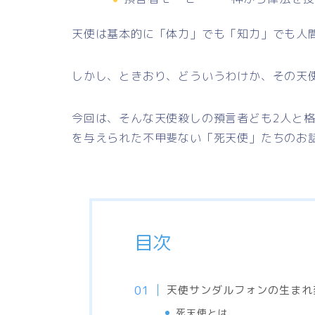
天使は基本的に「体力」でも「知力」でも人
しかし、ときおり、どういうわけか、その天
今回は、そんな
天使殺し
の預言者ども2人と
を与えられた不甲斐ない
「死天使」
たちのお
目次
天使サンダルフォンの生まれ
死天使とは