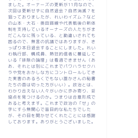
ました。オーナーズの更新が11月なので、
次回は更新せずに自然退会？自然消滅？を
狙っておりましたが、れいわイズム？など
の山本・大石・奥田路線や代表戦後の新体
制を支持しているオーナーズの人たちがま
だこんなに残っている、と勘違いされても
困るので、無言の抗議ではありますが、き
っぱり本日退会することにしました。れい
わ執行部、構成員、熱狂的信者に蔓延して
いる「排除の論理」は看過できません（あ
あ、それとは別にこれまでパワハラセクハ
ラや党をおかしな方にコントロールしてき
た実害のあるろくでもない誰かさんの秘書
たちの首は切った方がいい）。政治とは、
わかり合えない人々がいかに歩み寄り、妥
協点を見つけるのか。つまりは合意形成で
あると考えます。これまで政治の「せ」の
字にすら無関心で盲目的な私たちでした
が、その目を開かせてくれたことには感謝
しております。ありがとうございました。