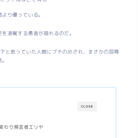
間より優っている。
使を凌駕する勇者が現れるのだ。
格下と思っていた人間にブチのめされ、まさかの屈辱
話。
CLOSE
変わり預言者エリヤ