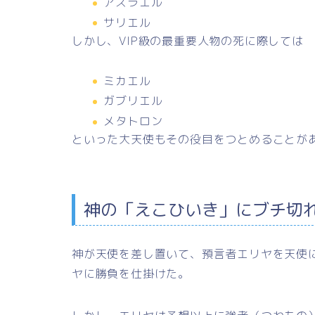
アズラエル
サリエル
しかし、VIP級の最重要人物の死に際しては
ミカエル
ガブリエル
メタトロン
といった
大天使
もその役目をつとめることが
神の「えこひいき」にブチ切
神が天使を差し置いて、
預言者エリヤ
を天使
ヤに勝負を仕掛けた。