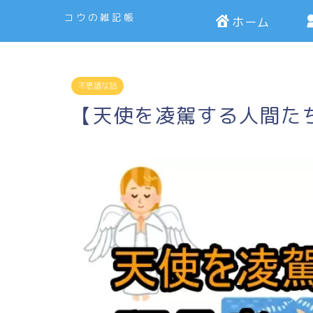
コウの雑記帳
ホーム
不思議な話
【天使を凌駕する人間た