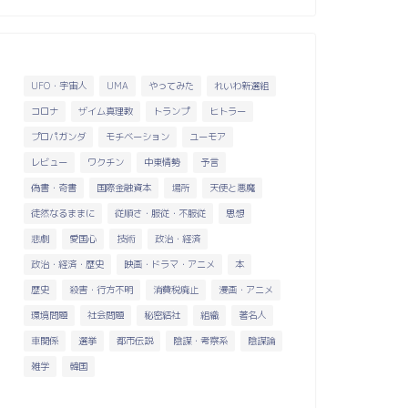
UFO・宇宙人
UMA
やってみた
れいわ新選組
コロナ
ザイム真理教
トランプ
ヒトラー
プロパガンダ
モチベーション
ユーモア
レビュー
ワクチン
中東情勢
予言
偽書・奇書
国際金融資本
場所
天使と悪魔
徒然なるままに
従順さ・服従・不服従
思想
悲劇
愛国心
技術
政治・経済
政治・経済・歴史
映画・ドラマ・アニメ
本
歴史
殺害・行方不明
消費税廃止
漫画・アニメ
環境問題
社会問題
秘密結社
組織
著名人
車関係
選挙
都市伝説
陰謀・考察系
陰謀論
雑学
韓国