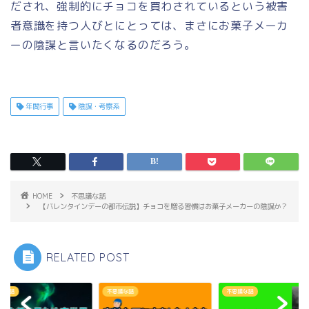
だされ、強制的にチョコを買わされているという被害
者意識を持つ人びとにとっては、まさにお菓子メーカ
ーの陰謀と言いたくなるのだろう。
年間行事
陰謀・考察系
HOME
不思議な話
【バレンタインデーの都市伝説】チョコを贈る習慣はお菓子メーカーの陰謀か？
RELATED POST
議な話
不思議な話
不思議な話