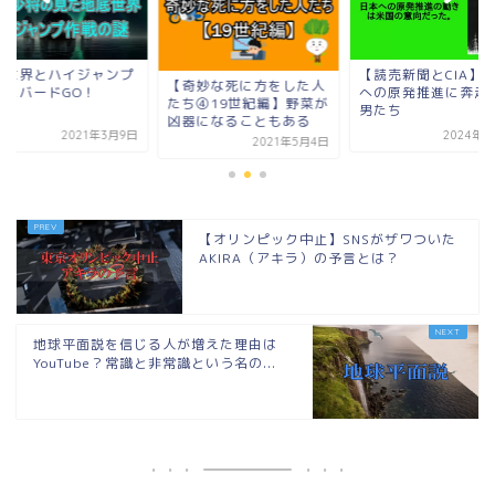
地底世界とハイジャ
【読売新聞とCIA】日本
奇妙な死に方をした人
作戦にバードGO！
への原発推進に奔走した
ち④19世紀編】野菜が
男たち
器になることもある
2024年5月6日
2021年3
2021年5月4日
【オリンピック中止】SNSがザワついた
AKIRA（アキラ）の予言とは？
地球平面説を信じる人が増えた理由は
YouTube？常識と非常識という名の...