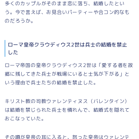
多くのカップルがそのまま恋に落ち、結婚したとい
う。今で言えば、お見合いパーティーや合コン的なも
のだろうか。
ローマ皇帝クラウディウス2世は兵士の結婚を禁止
した
ローマ帝国の皇帝
クラウディウス2世
は
「愛する者を故
郷に残してきた兵士が戦場にいると士気が下がる」
と
いう理由で兵士たちの結婚を禁止した。
キリスト教の司教ウァレンティヌス（バレンタイン）
は結婚を禁じられた兵士を憐れんで、結婚式を隠れて
おこなっていた。
その噂が皇帝の耳に入ると、怒った皇帝はウァレンテ