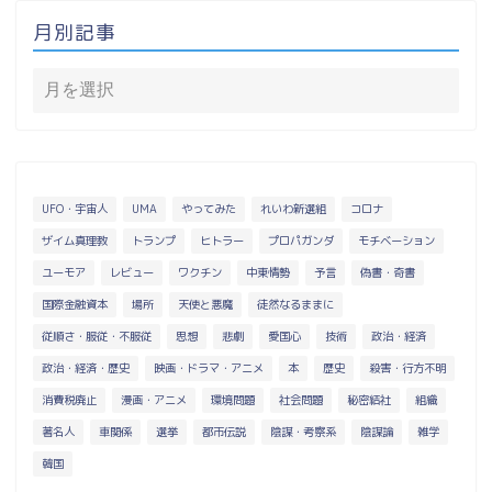
月別記事
UFO・宇宙人
UMA
やってみた
れいわ新選組
コロナ
ザイム真理教
トランプ
ヒトラー
プロパガンダ
モチベーション
ユーモア
レビュー
ワクチン
中東情勢
予言
偽書・奇書
国際金融資本
場所
天使と悪魔
徒然なるままに
従順さ・服従・不服従
思想
悲劇
愛国心
技術
政治・経済
政治・経済・歴史
映画・ドラマ・アニメ
本
歴史
殺害・行方不明
消費税廃止
漫画・アニメ
環境問題
社会問題
秘密結社
組織
著名人
車関係
選挙
都市伝説
陰謀・考察系
陰謀論
雑学
韓国