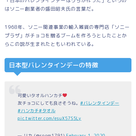
「日本のバレンタインデーはうちが作った」
というの
はソニー創業者の盛田昭夫氏の言葉だ。
1968年、ソニー関連事業の輸入雑貨の専門店
「ソニー
プラザ」
がチョコを贈るブームを作ろうとしたことか
らこの説が生まれたともいわれている。
日本型バレンタインデーの特徴
可愛いタオルハンカチ
友チョコにしても良さそうね。
#バレンタインデー
#ハンカチ
#タオル
pic.twitter.com/esuX57S5Ly
— リカ (@room1791)
February 1, 2020