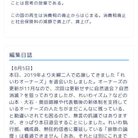
ことは思考の放棄である。
この国の再生は消費税の廃止からはじまる。消費税廃止
と社会保険料の減額で賃上げ、賃上げ。
編集日誌
【8月5日】
本日、2019年より夫婦二人で応援してきました「れ
いわオーナーズ」を退会いたしました。オーナーズの
更新が11月なので、次回は更新せずに自然退会？自然
消滅？を狙っておりましたが、れいわイズム？などの
山本・大石・奥田路線や代表戦後の新体制を支持して
いるオーナーズの人たちがまだこんなに残っている、
と勘違いされても困るので、無言の抗議ではあります
が、きっぱり本日退会することにしました。れいわ執
行部、構成員、熱狂的信者に蔓延している「排除の論
理」は看過できません（ああ、それとは別にこれまで