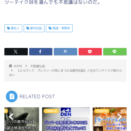
ツーテイク目を選んでも不思議はないのだ。
著名人
都市伝説
陰謀・考察系
HOME
不思議な話
【エルヴィス・プレスリーの死にまつわる都市伝説】人生はワンテイクで終わら
ない
RELATED POST
議な話
不思議な話
不思議な話