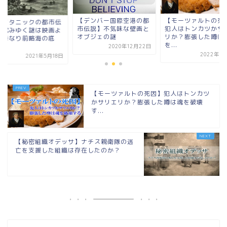
【モーツァルトの死因】
デンバー国際空港の都
【タイタニックの都
犯人はトンカツかサリエ
伝説】不気味な壁画と
説】沈みゆく謎は映
リか？膨張した噂は魂
ブジェの謎
りも奇なり前略海の
を...
よ...
2020年12月22日
2022年3月14日
2021年5
【モーツァルトの死因】犯人はトンカツ
かサリエリか？膨張した噂は魂を破壊
す...
【秘密組織オデッサ】ナチス親衛隊の逃
亡を支援した組織は存在したのか？