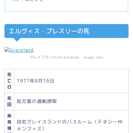
エルヴィス・プレスリーの死
グレイスランド(Graceland) image:wiki
死
1977年8月16日
亡
日
死
処方薬の過剰摂取
因
発
自宅グレイスランドのバスルーム（テネシー州
見
場
メンフィス）