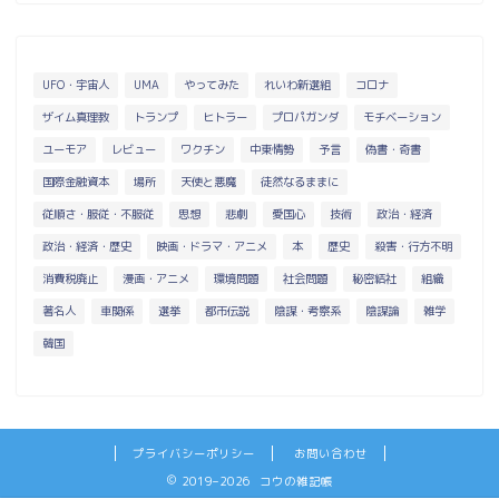
UFO・宇宙人
UMA
やってみた
れいわ新選組
コロナ
ザイム真理教
トランプ
ヒトラー
プロパガンダ
モチベーション
ユーモア
レビュー
ワクチン
中東情勢
予言
偽書・奇書
国際金融資本
場所
天使と悪魔
徒然なるままに
従順さ・服従・不服従
思想
悲劇
愛国心
技術
政治・経済
政治・経済・歴史
映画・ドラマ・アニメ
本
歴史
殺害・行方不明
消費税廃止
漫画・アニメ
環境問題
社会問題
秘密結社
組織
著名人
車関係
選挙
都市伝説
陰謀・考察系
陰謀論
雑学
韓国
プライバシーポリシー
お問い合わせ
2019–2026 コウの雑記帳