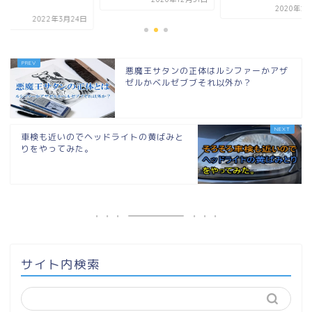
.
2020年2
2022年3月24日
悪魔王サタンの正体はルシファーかアザ
ゼルかベルゼブブそれ以外か？
車検も近いのでヘッドライトの黄ばみと
りをやってみた。
サイト内検索