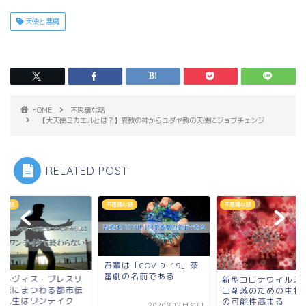
天使と悪魔
HOME
不思議な話
【大天使ミカエルとは？】異教の神からユダヤ教の天使にジョブチェンジ
RELATED POST
議な話
不思議な話
不思議な話
吾輩は「COVID-19」茶
番劇の名前である
エルヴィス・プレスリ
新型コロナウイルス
の死にまつわる都市伝
口削減のための生物
】人生はワンテイク
の可能性高まる
2020年12月31日