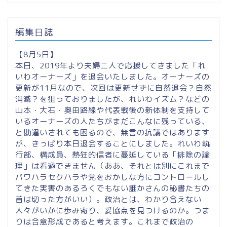
編集日誌
【8月5日】
本日、2019年より夫婦二人で応援してきました「れ
いわオーナーズ」を退会いたしました。オーナーズの
更新が11月なので、次回は更新せずに自然退会？自然
消滅？を狙っておりましたが、れいわイズム？などの
山本・大石・奥田路線や代表戦後の新体制を支持して
いるオーナーズの人たちがまだこんなに残っている、
と勘違いされても困るので、無言の抗議ではあります
が、きっぱり本日退会することにしました。れいわ執
行部、構成員、熱狂的信者に蔓延している「排除の論
理」は看過できません（ああ、それとは別にこれまで
パワハラセクハラや党をおかしな方にコントロールし
てきた実害のあるろくでもない誰かさんの秘書たちの
首は切った方がいい）。政治とは、わかり合えない
人々がいかに歩み寄り、妥協点を見つけるのか。つま
りは合意形成であると考えます。これまで政治の