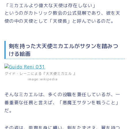
「ミカエルより偉大な天使は存在しない」
というのがカトリック教会の公式見解であり、彼を天
使の中の天使として
「天使長」
と呼んでいるのだ。
剣を持った大天使ミカエルがサタンを踏みつ
ける絵画
グイド・レーニによる『大天使ミカエル 』
image:wikipedia
そんなミカエルは、多くの役職を兼任しているが、一
番重要な任務と言えば、
「悪魔王サタンを戦うこと」
だ。
その姿は、甲冑を身に纏い、剣をたずさえ、翼を持つ