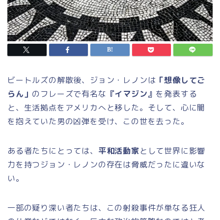
ビートルズの解散後、ジョン・レノンは
「想像してご
らん」
のフレーズで有名な
『イマジン』
を発表する
と、生活拠点をアメリカへと移した。そして、心に闇
を抱えていた男の凶弾を受け、この世を去った。
ある者たちにとっては、
平和活動家
として世界に影響
力を持つジョン・レノンの存在は脅威だったに違いな
い。
一部の疑り深い者たちは、この射殺事件が単なる狂人