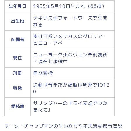
1955年5月10日生まれ（66歳）
生年月日
テキサス州フォートワースで生ま
出生地
れる
妻は日系アメリカ人のグロリア・
配偶者
ヒロコ・アベ
ニューヨーク州のウェンデ刑務所
現在
に現在も服役中
無期懲役
刑罰
運動は苦手だが頭脳は明晰でIQ12
特徴
0
サリンジャーの『ライ麦畑でつか
愛読書
まえて』
マーク・チャップマンの生い立ちや不思議な都市伝説