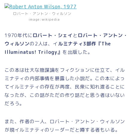
ロバート・アントン・ウィルソン
image:wikipedia
1970年代に
ロバート・シェイ
と
ロバート・アントン・
ウィルソン
の2人は、イ
ルミナティ3部作『The
Illuminatus! Trilogy』
を出版した。
この本は壮大な陰謀論をフィクションに仕立て、イル
ミナティの内部事情を暴露した小説だ。この本によっ
てイルミナティの存在が再度、民衆に知れ渡ることに
なったが、この話がただの作り話だと思う者はいない
だろう。
また、作者の一人、ロバート・アントン・ウィルソン
が現イルミナティのリーダーだと噂する者もいる。