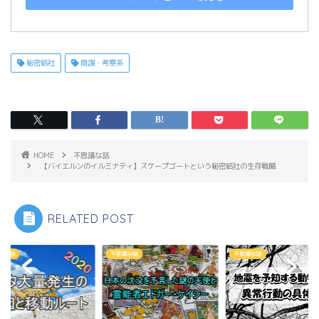
秘密結社
陰謀・考察系
HOME
不思議な話
【バイエルンのイルミナティ】スケープゴートという秘密結社の生存戦略
RELATED POST
議な話
不思議な話
不思議な話