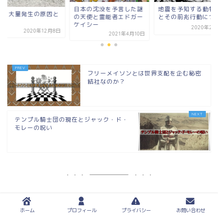
本の沈没を予言した謎
地震を予知する動物たち
バッタ大量発生の原
天使と霊能者エドガー
とその前兆行動について
進路
イシー
2020年2月25日
2020年1
2021年4月10日
フリーメイソンとは世界支配を企む秘密
結社なのか？
テンプル騎士団の現在とジャック・ド・
モレーの呪い
サイト内検索
ホーム
プロフィール
プライバシー
お問い合わせ