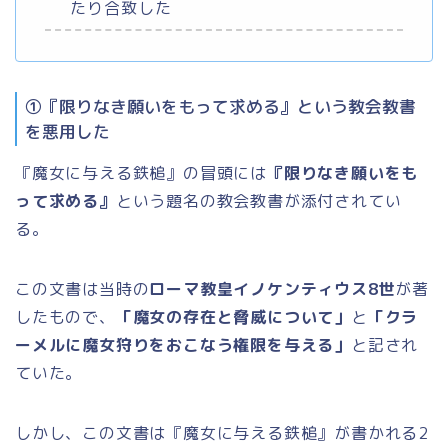
たり合致した
①『限りなき願いをもって求める』という教会教書
を悪用した
『魔女に与える鉄槌』の冒頭には
『限りなき願いをも
って求める』
という題名の教会教書が添付されてい
る。
この文書は当時の
ローマ教皇イノケンティウス8世
が著
したもので、
「魔女の存在と脅威について」
と
「クラ
ーメルに魔女狩りをおこなう権限を与える」
と記され
ていた。
しかし、この文書は『魔女に与える鉄槌』が書かれる2