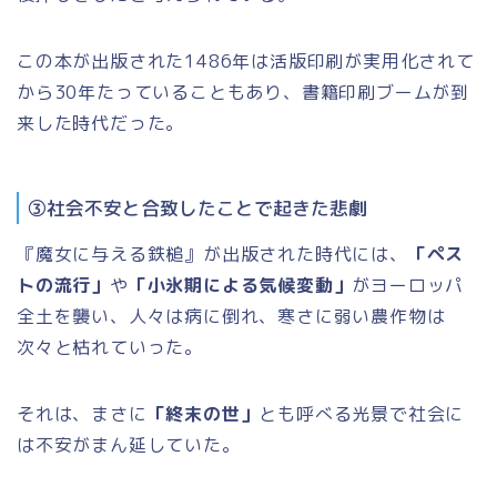
この本が出版された1486年は活版印刷が実用化されて
から30年たっていることもあり、書籍印刷ブームが到
来した時代だった。
③社会不安と合致したことで起きた悲劇
『魔女に与える鉄槌』が出版された時代には、
「ペス
トの流行」
や
「小氷期による気候変動」
がヨーロッパ
全土を襲い、人々は病に倒れ、寒さに弱い農作物は
次々と枯れていった。
それは、まさに
「終末の世」
とも呼べる光景で社会に
は不安がまん延していた。