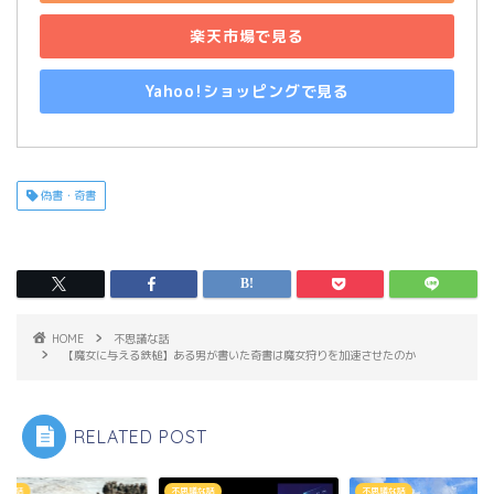
楽天市場で見る
Yahoo!ショッピングで見る
偽書・奇書
HOME
不思議な話
【魔女に与える鉄槌】ある男が書いた奇書は魔女狩りを加速させたのか
RELATED POST
議な話
不思議な話
不思議な話