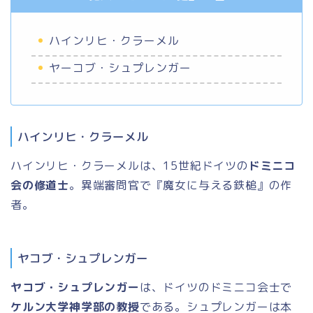
ハインリヒ・クラーメル
ヤーコブ・シュプレンガー
ハインリヒ・クラーメル
ハインリヒ・クラーメルは、15世紀ドイツの
ドミニコ
会の修道士
。異端審問官で『魔女に与える鉄槌』の作
者。
ヤコブ・シュプレンガー
ヤコブ・シュプレンガー
は、ドイツのドミニコ会士で
ケルン大学神学部の教授
である。シュプレンガーは本