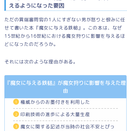
えるようになった要因
ただの異端審問官の1人にすぎない男が怒りと恨みに任
せて書いた本『魔女に与える鉄槌』。この本は、なぜ
15世紀から16世紀における魔女狩りに影響を与えるほ
どになったのだろうか。
それには次のような理由がある。
『魔女に与える鉄槌』が魔女狩りに影響を与えた理
由
権威からのお墨付きを利用した
印刷技術の進歩による大量生産
魔女に関する記述が当時の社会不安とぴっ