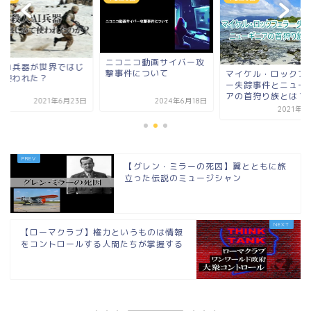
コニコ動画サイバー攻
殺人AI兵器が世界で
事件について
マイケル・ロックフェラ
めて使われた？
ー失踪事件とニューギニ
アの首狩り族とは？
2024年6月18日
2021年6
2021年2月2日
【グレン・ミラーの死因】翼とともに旅
立った伝説のミュージシャン
【ローマクラブ】権力というものは情報
をコントロールする人間たちが掌握する