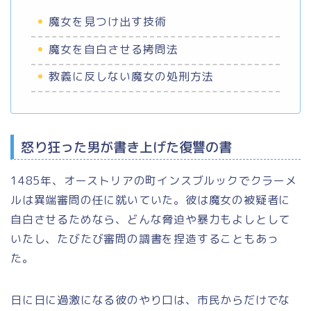
魔女を見つけ出す技術
魔女を自白させる拷問法
教義に反しない魔女の処刑方法
怒り狂った男が書き上げた復讐の書
1485年、オーストリアの町インスブルックでクラーメ
ルは異端審問の任に就いていた。彼は魔女の被疑者に
自白させるためなら、どんな脅迫や暴力もよしとして
いたし、たびたび審問の調書を捏造することもあっ
た。
日に日に過激になる彼のやり口は、市民からだけでな