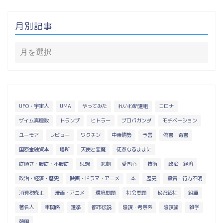
月別記事
UFO・宇宙人
UMA
やってみた
れいわ新選組
コロナ
ザイム真理教
トランプ
ヒトラー
プロパガンダ
モチベーション
ユーモア
レビュー
ワクチン
中東情勢
予言
偽書・奇書
国際金融資本
場所
天使と悪魔
徒然なるままに
従順さ・服従・不服従
思想
悲劇
愛国心
技術
政治・経済
政治・経済・歴史
映画・ドラマ・アニメ
本
歴史
殺害・行方不明
消費税廃止
漫画・アニメ
環境問題
社会問題
秘密結社
組織
著名人
車関係
選挙
都市伝説
陰謀・考察系
陰謀論
雑学
韓国