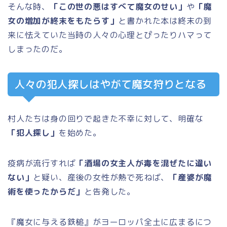
そんな時、
「この世の悪はすべて魔女のせい」
や
「魔
女の増加が終末をもたらす」
と書かれた本は終末の到
来に怯えていた当時の人々の心理とぴったりハマって
しまったのだ。
人々の犯人探しはやがて魔女狩りとなる
村人たちは身の回りで起きた不幸に対して、明確な
「犯人探し」
を始めた。
疫病が流行すれば
「酒場の女主人が毒を混ぜたに違い
ない」
と疑い、産後の女性が熱で死ねば、
「産婆が魔
術を使ったからだ」
と告発した。
『魔女に与える鉄槌』がヨーロッパ全土に広まるにつ