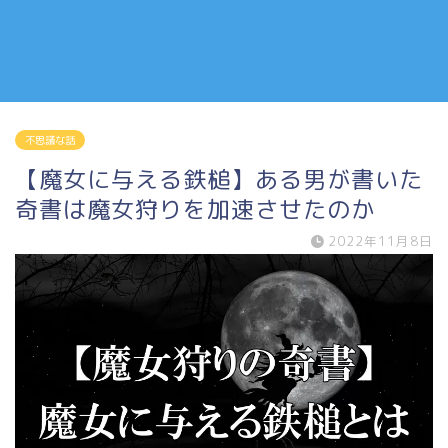
不思議な話
【魔女に与える鉄槌】ある男が書いた
奇書は魔女狩りを加速させたのか
2022年11月8日