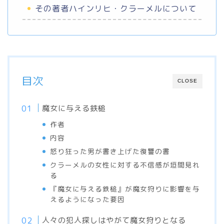
その著者ハインリヒ・クラーメルについて
目次
CLOSE
魔女に与える鉄槌
作者
内容
怒り狂った男が書き上げた復讐の書
クラーメルの女性に対する不信感が垣間見れ
る
『魔女に与える鉄槌』が魔女狩りに影響を与
えるようになった要因
人々の犯人探しはやがて魔女狩りとなる