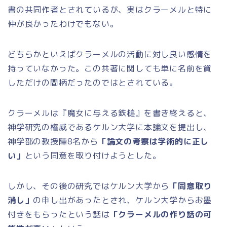
書の共同作者とされているが、実はクラーメルと特に
仲が良かったわけでもない。
どちらかといえばクラーメルの活動に対し良い感情を
持っていなかった。この共著に関しても単に名前を貸
しただけの間柄だったのではとされている。
クラーメルは『魔女に与える鉄槌』を書き終えると、
神学研究の権威であるケルン大学に本論文を提出し、
神学部の教授陣8名から
「論文の考察は学術的に正し
い」
という同意を取り付けようとした。
しかし、その後の研究ではケルン大学から
「同意取り
消し」
の申し出があったとされ、ケルン大学からお墨
付きをもらったという話は
「クラーメルの作り話の可