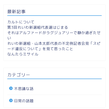
最新記事
カルトについて
第3回れいわ新選組代表選はじまる
それはアルファードがラグジュアリーで静か過ぎたせ
い
れいわ新選組・山本太郎代表の不定例記者会見「スピ
ード違反について」を見て思ったこと
なんたらミサイル
カテゴリー
不思議な話
日常の話題