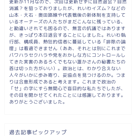
更新が11月なので、次回は更新せずに自然退会？自然
消滅？を狙っておりましたが、れいわイズム？などの
山本・大石・奥田路線や代表戦後の新体制を支持して
いるオーナーズの人たちがまだこんなに残っている、
と勘違いされても困るので、無言の抗議ではあります
が、きっぱり本日退会することにしました。れいわ執
行部、構成員、熱狂的信者に蔓延している「排除の論
理」は看過できません（ああ、それとは別にこれまで
パワハラセクハラや党をおかしな方にコントロールし
てきた実害のあるろくでもない誰かさんの秘書たちの
首は切った方がいい）。政治とは、わかり合えない
人々がいかに歩み寄り、妥協点を見つけるのか。つま
りは合意形成であると考えます。これまで政治の
「せ」の字にすら無関心で盲目的な私たちでしたが、
その目を開かせてくれたことには感謝しております。
ありがとうございました。
過去記事ピックアップ