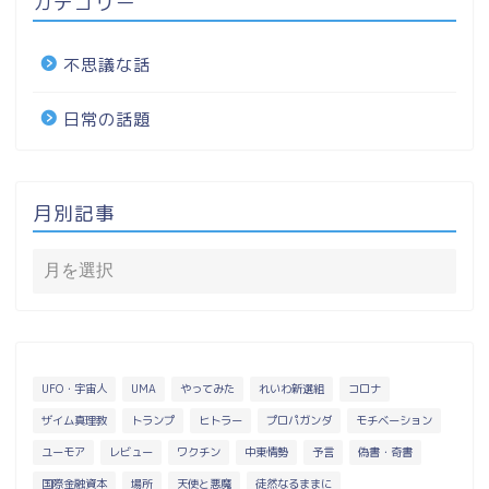
カテゴリー
不思議な話
日常の話題
月別記事
UFO・宇宙人
UMA
やってみた
れいわ新選組
コロナ
ザイム真理教
トランプ
ヒトラー
プロパガンダ
モチベーション
ユーモア
レビュー
ワクチン
中東情勢
予言
偽書・奇書
国際金融資本
場所
天使と悪魔
徒然なるままに