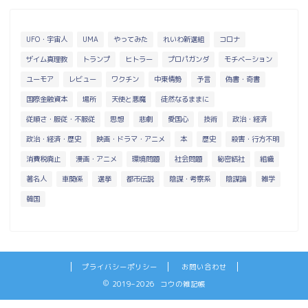
UFO・宇宙人
UMA
やってみた
れいわ新選組
コロナ
ザイム真理教
トランプ
ヒトラー
プロパガンダ
モチベーション
ユーモア
レビュー
ワクチン
中東情勢
予言
偽書・奇書
国際金融資本
場所
天使と悪魔
徒然なるままに
従順さ・服従・不服従
思想
悲劇
愛国心
技術
政治・経済
政治・経済・歴史
映画・ドラマ・アニメ
本
歴史
殺害・行方不明
消費税廃止
漫画・アニメ
環境問題
社会問題
秘密結社
組織
著名人
車関係
選挙
都市伝説
陰謀・考察系
陰謀論
雑学
韓国
プライバシーポリシー
お問い合わせ
2019–2026 コウの雑記帳