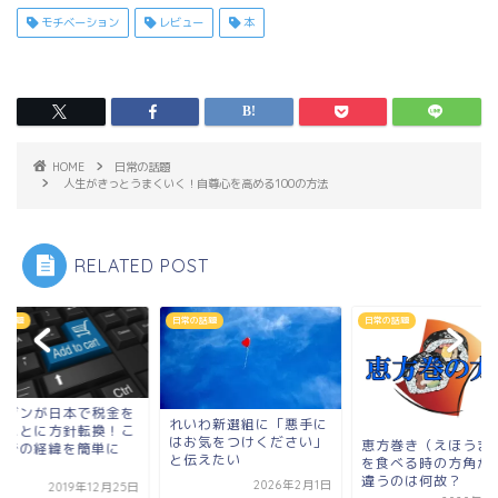
モチベーション
レビュー
本
HOME
日常の話題
人生がきっとうまくいく！自尊心を高める100の方法
RELATED POST
日常の話題
日常の話題
日常の話題
アマゾンが日本で
れいわ新選組に「悪手に
払うことに方針転
はお気をつけください」
恵方巻き（えほうまき）
れまでの経緯を簡
と伝えたい
を食べる時の方角が毎年
ま...
違うのは何故？
2026年2月1日
2019年