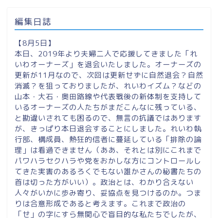
編集日誌
【8月5日】
本日、2019年より夫婦二人で応援してきました「れ
いわオーナーズ」を退会いたしました。オーナーズの
更新が11月なので、次回は更新せずに自然退会？自然
消滅？を狙っておりましたが、れいわイズム？などの
山本・大石・奥田路線や代表戦後の新体制を支持して
いるオーナーズの人たちがまだこんなに残っている、
と勘違いされても困るので、無言の抗議ではあります
が、きっぱり本日退会することにしました。れいわ執
行部、構成員、熱狂的信者に蔓延している「排除の論
理」は看過できません（ああ、それとは別にこれまで
パワハラセクハラや党をおかしな方にコントロールし
てきた実害のあるろくでもない誰かさんの秘書たちの
首は切った方がいい）。政治とは、わかり合えない
人々がいかに歩み寄り、妥協点を見つけるのか。つま
りは合意形成であると考えます。これまで政治の
「せ」の字にすら無関心で盲目的な私たちでしたが、