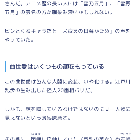
さんだ。アニメ歴の長い人には「雪乃五月」、「雪野
五月」の芸名の方が馴染み深いかもしれない。
ピンとくるキャラだと「犬夜叉の日暮かごめ」の声を
やっていた。
曲世愛はいくつもの顔をもっている
この曲世愛は色んな人間に変装、いや化ける。江戸川
乱歩の生み出した怪人20面相バリだ。
しかも、顔を隠しているわけではないのに同一人物に
見えないという薄気味悪さ。
いなば
せいざき
その他に、
因幡
に接触していた〈巨乳の美女〉や
正崎