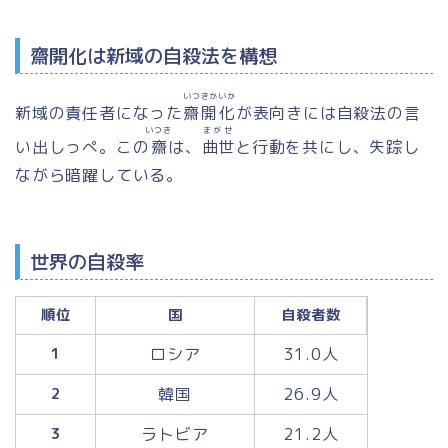
齋開化は新域の自殺法を構想
いつきかいか
新域の責任者になった
齋開化
が表向きには自殺法の言
いつき
まがせ
い出しっぺ。この
齋
は、
曲世
と行動を共にし、失踪し
ながら暗躍している。
世界の自殺率
順位
国
自殺者数
ロシア
31.0人
1
韓国
26.9人
2
ラトビア
21.2人
3