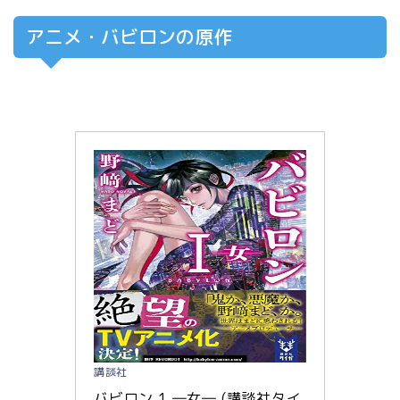
アニメ・バビロンの原作
講談社
バビロン 1 ―女― (講談社タイ