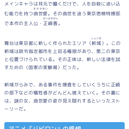
メインキャラは耳元で囁くだけで、人を自殺に追い込
まがせあい
む能力を持つ
曲世愛
。その曲世を追う東京地検特捜部
せいざきぜん
で本作の主人公・
正崎善
。
しんいき
舞台は東京都に新しく作られたエリア〈
新域
〉。この
新域は政令指定都市を上回る権限があり、第二の東京
と位置づけられている。その正体は、新しい法律を試
すための〈国家の実験場〉だった。
新域がらみで、ある事件を捜査をしていくうちに正崎
の部下などの犠牲者がどんどん増えていく。その裏に
は、謎の女、曲世愛の姿が見え隠れするといったスト
ーリーだ。
アニメ『バビロン』の感想