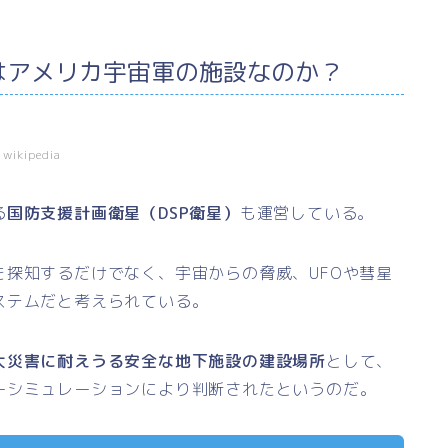
はアメリカ宇宙軍の施設なのか？
kipedia
る
国防支援計画衛星（DSP衛星）
も運営している。
探知するだけでなく、宇宙からの脅威、UFOや彗星
ステムだと考えられている。
大災害に耐えうる安全な地下施設の建設場所
として、
ーシミュレーションにより判断されたというのだ。