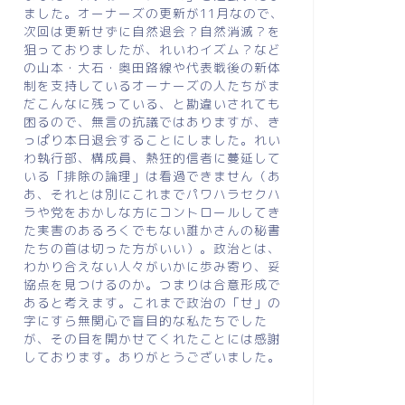
ました。オーナーズの更新が11月なので、
次回は更新せずに自然退会？自然消滅？を
狙っておりましたが、れいわイズム？など
の山本・大石・奥田路線や代表戦後の新体
制を支持しているオーナーズの人たちがま
だこんなに残っている、と勘違いされても
困るので、無言の抗議ではありますが、き
っぱり本日退会することにしました。れい
わ執行部、構成員、熱狂的信者に蔓延して
いる「排除の論理」は看過できません（あ
あ、それとは別にこれまでパワハラセクハ
ラや党をおかしな方にコントロールしてき
た実害のあるろくでもない誰かさんの秘書
たちの首は切った方がいい）。政治とは、
わかり合えない人々がいかに歩み寄り、妥
協点を見つけるのか。つまりは合意形成で
あると考えます。これまで政治の「せ」の
字にすら無関心で盲目的な私たちでした
が、その目を開かせてくれたことには感謝
しております。ありがとうございました。