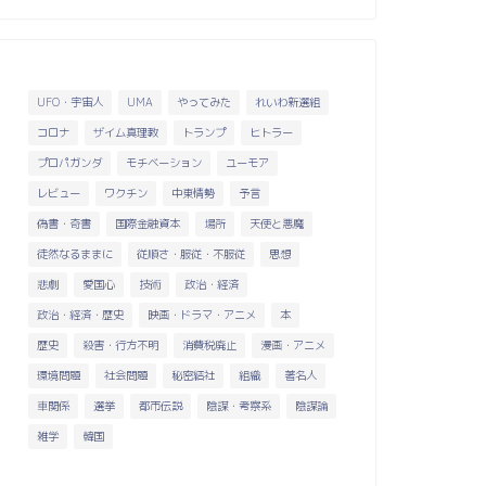
UFO・宇宙人
UMA
やってみた
れいわ新選組
コロナ
ザイム真理教
トランプ
ヒトラー
プロパガンダ
モチベーション
ユーモア
レビュー
ワクチン
中東情勢
予言
偽書・奇書
国際金融資本
場所
天使と悪魔
徒然なるままに
従順さ・服従・不服従
思想
悲劇
愛国心
技術
政治・経済
政治・経済・歴史
映画・ドラマ・アニメ
本
歴史
殺害・行方不明
消費税廃止
漫画・アニメ
環境問題
社会問題
秘密結社
組織
著名人
車関係
選挙
都市伝説
陰謀・考察系
陰謀論
雑学
韓国