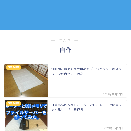
― TAG ―
自作
日常の話題
100均で買える園芸用品でプロジェクターのスク
リーンを自作してみた！
2019年11月23日
日常の話題
【簡易NAS作成】ルーターとUSBメモリで簡易フ
ァイルサーバーを作る
2019年8月17日