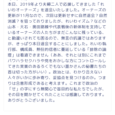
本日、2019年より夫婦二人で応援してきました「れ
いわオーナーズ」を退会いたしました。オーナーズの
更新が11月なので、次回は更新せずに自然退会？自然
消滅？を狙っておりましたが、れいわイズム？などの
山本・大石・奥田路線や代表戦後の新体制を支持して
いるオーナーズの人たちがまだこんなに残っている、
と勘違いされても困るので、無言の抗議ではあります
が、きっぱり本日退会することにしました。れいわ執
行部、構成員、熱狂的信者に蔓延している「排除の論
理」は看過できません（ああ、それとは別にこれまで
パワハラセクハラや党をおかしな方にコントロールし
てきた実害のあるろくでもない誰かさんの秘書たちの
首は切った方がいい）。政治とは、わかり合えない
人々がいかに歩み寄り、妥協点を見つけるのか。つま
りは合意形成であると考えます。これまで政治の
「せ」の字にすら無関心で盲目的な私たちでしたが、
その目を開かせてくれたことには感謝しております。
ありがとうございました。