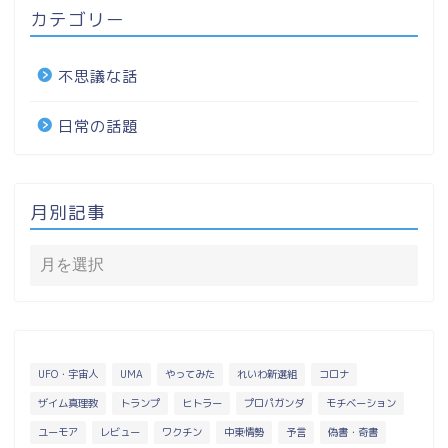
カテゴリー
不思議な話
日常の話題
月別記事
UFO・宇宙人
UMA
やってみた
れいわ新選組
コロナ
ザイム真理教
トランプ
ヒトラー
プロパガンダ
モチベーション
ユーモア
レビュー
ワクチン
中東情勢
予言
偽書・奇書