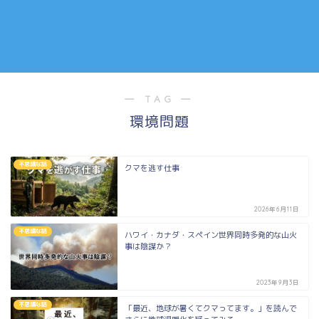
― TAG ―
環境問題
不思議な話
クマを逃す仕事
2026年6月11日
不思議な話
ハワイ・カナダ・スペイン世界同時多発的な山火
事は陰謀か？
2023年9月3日
不思議な話
「最近、地球が暑くてクマってます。」を読んで