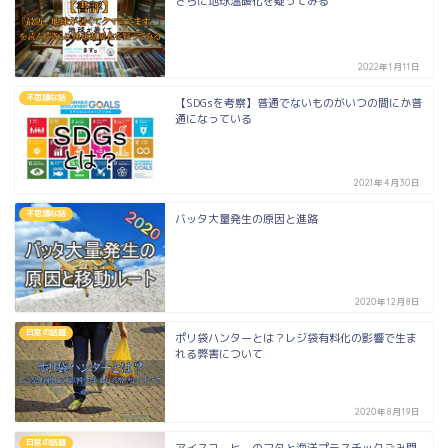
さらに地球温暖化を疑ってみる
2022年1月11日
不思議な話
【SDGsを考察】普通でないものがいつの間にか普
通になっている
2021年4月30日
不思議な話
バッタ大量発生の原因と進路
2020年12月8日
日常の話題
ポリ袋ハンターとは？レジ袋有料化の影響で生ま
れる弊害について
2020年8月19日
日常の話題