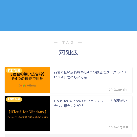
― TAG ―
対処法
日常の話題
価値の低い広告枠から4つの修正でグーグルアド
センスに合格した方法
2019年8月19日
日常の話題
iCloud for Windowsでフォトストリームが更新で
きない場合の対処法
2019年1月29日