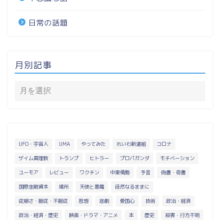
日常の話題
月別記事
UFO・宇宙人
UMA
やってみた
れいわ新選組
コロナ
ザイム真理教
トランプ
ヒトラー
プロパガンダ
モチベーション
ユーモア
レビュー
ワクチン
中東情勢
予言
偽書・奇書
国際金融資本
場所
天使と悪魔
徒然なるままに
従順さ・服従・不服従
思想
悲劇
愛国心
技術
政治・経済
政治・経済・歴史
映画・ドラマ・アニメ
本
歴史
殺害・行方不明