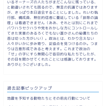
いるオーナーズの人たちがまだこんなに残っている、
と勘違いされても困るので、無言の抗議ではあります
が、きっぱり本日退会することにしました。れいわ執
行部、構成員、熱狂的信者に蔓延している「排除の論
理」は看過できません（ああ、それとは別にこれまで
パワハラセクハラや党をおかしな方にコントロールし
てきた実害のあるろくでもない誰かさんの秘書たちの
首は切った方がいい）。政治とは、わかり合えない
人々がいかに歩み寄り、妥協点を見つけるのか。つま
りは合意形成であると考えます。これまで政治の
「せ」の字にすら無関心で盲目的な私たちでしたが、
その目を開かせてくれたことには感謝しております。
ありがとうございました。
過去記事ピックアップ
地震を予知する動物たちとその前兆行動について