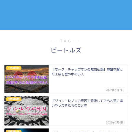
― TAG ―
ビートルズ
不思議な話
【マーク・チャップマンの都市伝説】英雄を撃っ
た王様と壁の中の小人
2022年3月7日
不思議な話
【ジョン・レノンの死因】想像してごらん死に追
いやった者たちのことを
2022年3月6日
不思議な話