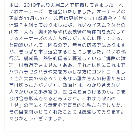
本日、2019年より夫婦二人で応援してきました「れ
いわオーナーズ」を退会いたしました。オーナーズの
更新が11月なので、次回は更新せずに自然退会？自然
消滅？を狙っておりましたが、れいわイズム？などの
山本・大石・奥田路線や代表戦後の新体制を支持して
いるオーナーズの人たちがまだこんなに残っている、
と勘違いされても困るので、無言の抗議ではあります
が、きっぱり本日退会することにしました。れいわ執
行部、構成員、熱狂的信者に蔓延している「排除の論
理」は看過できません（ああ、それとは別にこれまで
パワハラセクハラや党をおかしな方にコントロールし
てきた実害のあるろくでもない誰かさんの秘書たちの
首は切った方がいい）。政治とは、わかり合えない
人々がいかに歩み寄り、妥協点を見つけるのか。つま
りは合意形成であると考えます。これまで政治の
「せ」の字にすら無関心で盲目的な私たちでしたが、
その目を開かせてくれたことには感謝しております。
ありがとうございました。