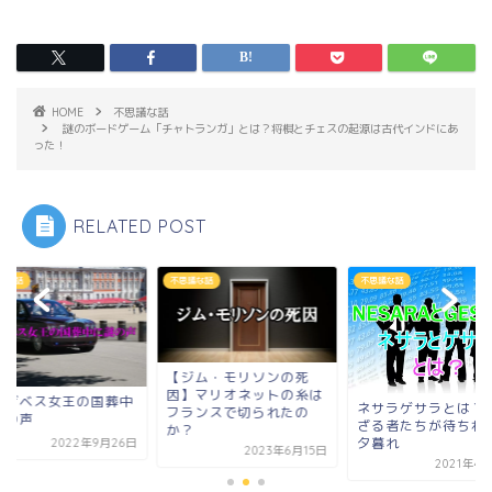
HOME
不思議な話
謎のボードゲーム「チャトランガ」とは？将棋とチェスの起源は古代インドにあ
った！
RELATED POST
議な話
不思議な話
不思議な話
ジム・モリソンの死
】マリオネットの糸は
エリザベス女王の国
ネサラゲサラとは？持た
ランスで切られたの
に謎の声
ざる者たちが待ちわびる
？
夕暮れ
2022年9月
2023年6月15日
2021年4月12日