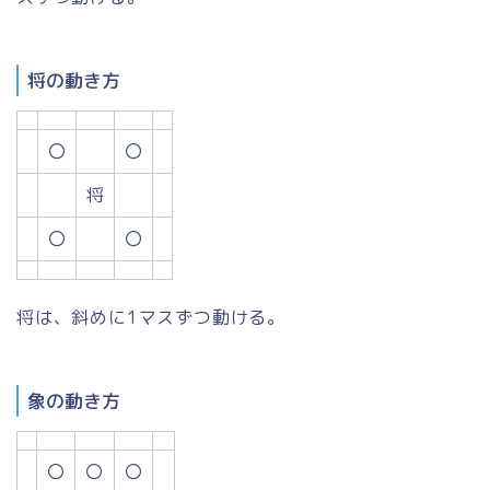
将の動き方
〇
〇
将
〇
〇
将は、斜めに1マスずつ動ける。
象の動き方
〇
〇
〇