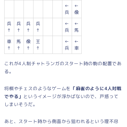
←
←
兵
像
兵
兵
兵
兵
←
←
↑
↑
↑
↑
兵
馬
車
馬
像
王
←
←
↑
↑
↑
↑
兵
車
これが4人制チャトランガのスタート時の駒の配置であ
る。
将棋やチェスのようなゲームを
「麻雀のように4人対戦
でやる」
というイメージが浮かばないので、戸惑って
しまいそうだ。
あと、スタート時から側面から狙われるという理不尽