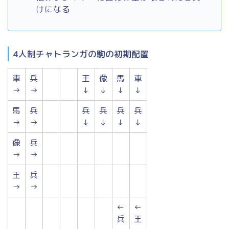
けになる
4人制チャトランガの駒の初期配置
車
兵
王
像
馬
車
→
→
↓
↓
↓
↓
馬
兵
兵
兵
兵
兵
→
→
↓
↓
↓
↓
像
兵
→
→
王
兵
→
→
←
←
兵
王