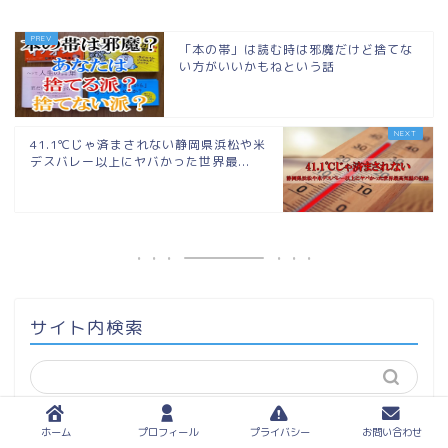
「本の帯」は読む時は邪魔だけど捨てな
い方がいいかもねという話
41.1℃じゃ済まされない静岡県浜松や米
デスバレー以上にヤバかった世界最...
サイト内検索
ホーム
プロフィール
プライバシー
お問い合わせ