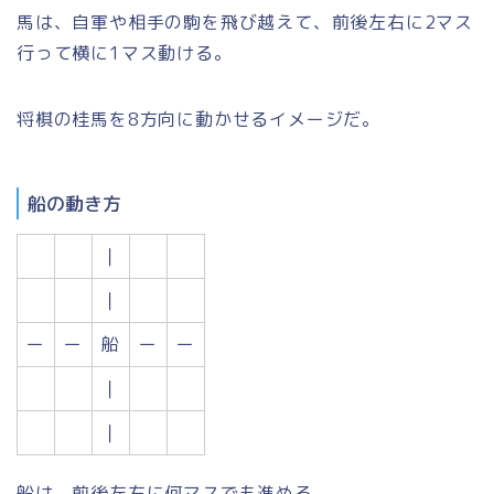
馬は、自軍や相手の駒を飛び越えて、前後左右に2マス
行って横に1マス動ける。
将棋の桂馬を8方向に動かせるイメージだ。
船の動き方
｜
｜
ー
ー
船
ー
ー
｜
｜
船は、前後左右に何マスでも進める。