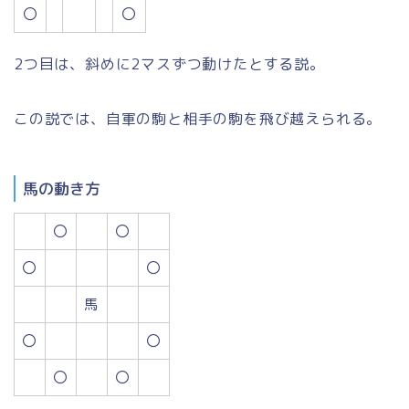
〇
〇
2つ目は、斜めに2マスずつ動けたとする説。
この説では、自軍の駒と相手の駒を飛び越えられる。
馬の動き方
〇
〇
〇
〇
馬
〇
〇
〇
〇