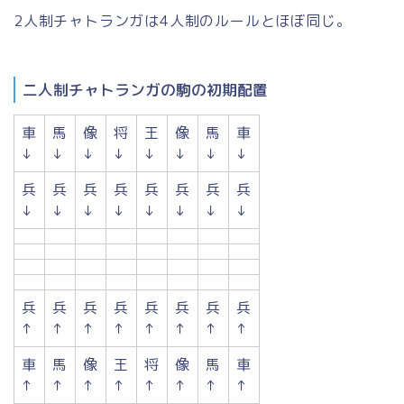
2人制チャトランガは4人制のルールとほぼ同じ。
二人制チャトランガの駒の初期配置
車
馬
像
将
王
像
馬
車
↓
↓
↓
↓
↓
↓
↓
↓
兵
兵
兵
兵
兵
兵
兵
兵
↓
↓
↓
↓
↓
↓
↓
↓
兵
兵
兵
兵
兵
兵
兵
兵
↑
↑
↑
↑
↑
↑
↑
↑
車
馬
像
王
将
像
馬
車
↑
↑
↑
↑
↑
↑
↑
↑