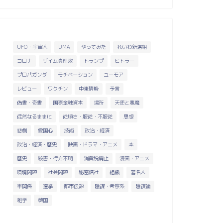
UFO・宇宙人
UMA
やってみた
れいわ新選組
コロナ
ザイム真理教
トランプ
ヒトラー
プロパガンダ
モチベーション
ユーモア
レビュー
ワクチン
中東情勢
予言
偽書・奇書
国際金融資本
場所
天使と悪魔
徒然なるままに
従順さ・服従・不服従
思想
悲劇
愛国心
技術
政治・経済
政治・経済・歴史
映画・ドラマ・アニメ
本
歴史
殺害・行方不明
消費税廃止
漫画・アニメ
環境問題
社会問題
秘密結社
組織
著名人
車関係
選挙
都市伝説
陰謀・考察系
陰謀論
雑学
韓国