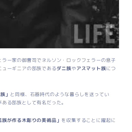
ェラー家の御曹司でネルソン・ロックフェラーの息子
ニューギニアの部族である
ダニ族
や
アスマット族
につ
ル族」
と同様、石器時代のような暮らしを送ってい
がある部族として有名だった。
民族が作る木彫りの美術品」
を収集することに躍起に