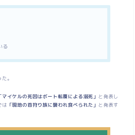
いる
った。
「マイケルの死因はボート転覆による溺死」
と発表し
では
「現地の首狩り族に襲われ食べられた」
と発表す