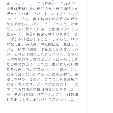
ました。オーナーズの更新が11月なので、
次回は更新せずに自然退会？自然消滅？を
狙っておりましたが、れいわイズム？など
の山本・大石・奥田路線や代表戦後の新体
制を支持しているオーナーズの人たちがま
だこんなに残っている、と勘違いされても
困るので、無言の抗議ではありますが、き
っぱり本日退会することにしました。れい
わ執行部、構成員、熱狂的信者に蔓延して
いる「排除の論理」は看過できません（あ
あ、それとは別にこれまでパワハラセクハ
ラや党をおかしな方にコントロールしてき
た実害のあるろくでもない誰かさんの秘書
たちの首は切った方がいい）。政治とは、
わかり合えない人々がいかに歩み寄り、妥
協点を見つけるのか。つまりは合意形成で
あると考えます。これまで政治の「せ」の
字にすら無関心で盲目的な私たちでした
が、その目を開かせてくれたことには感謝
しております。ありがとうございました。