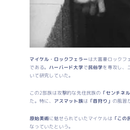
マイケル・ロックフェラー
は大富豪ロックフ
である。
ハーバード大学
で
民俗学
を専攻し、
いて研究していた。
この2部族は攻撃的な先住民族の
「センチネ
た。特に、
アスマット族
は
「首狩り」
の風習
原始美術
に魅せられていたマイケルは
「この
なっていたという。