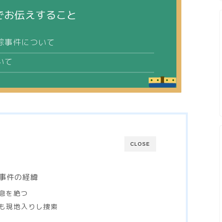
でお伝えすること
踪事件について
いて
CLOSE
事件の経緯
息を絶つ
も現地入りし捜索