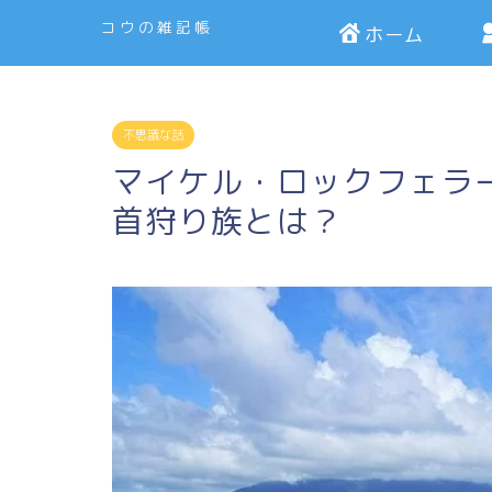
コウの雑記帳
ホーム
不思議な話
マイケル・ロックフェラ
首狩り族とは？