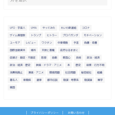
UFO・宇宙人
UMA
やってみた
れいわ新選組
コロナ
ザイム真理教
トランプ
ヒトラー
プロパガンダ
モチベーション
ユーモア
レビュー
ワクチン
中東情勢
予言
偽書・奇書
国際金融資本
場所
天使と悪魔
徒然なるままに
従順さ・服従・不服従
思想
悲劇
愛国心
技術
政治・経済
政治・経済・歴史
映画・ドラマ・アニメ
本
歴史
殺害・行方不明
消費税廃止
漫画・アニメ
環境問題
社会問題
秘密結社
組織
著名人
車関係
選挙
都市伝説
陰謀・考察系
陰謀論
雑学
韓国
プライバシーポリシー
お問い合わせ