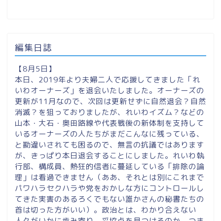
編集日誌
【8月5日】
本日、2019年より夫婦二人で応援してきました「れ
いわオーナーズ」を退会いたしました。オーナーズの
更新が11月なので、次回は更新せずに自然退会？自然
消滅？を狙っておりましたが、れいわイズム？などの
山本・大石・奥田路線や代表戦後の新体制を支持して
いるオーナーズの人たちがまだこんなに残っている、
と勘違いされても困るので、無言の抗議ではあります
が、きっぱり本日退会することにしました。れいわ執
行部、構成員、熱狂的信者に蔓延している「排除の論
理」は看過できません（ああ、それとは別にこれまで
パワハラセクハラや党をおかしな方にコントロールし
てきた実害のあるろくでもない誰かさんの秘書たちの
首は切った方がいい）。政治とは、わかり合えない
人々がいかに歩み寄り、妥協点を見つけるのか。つま