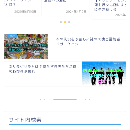
【マリリン・モンロ
主義への道筋
予言とは？
死】彼女は謎により
に生き続ける
2020年6月10日
2024年4月7日
2023年7
日本の沈没を予言した謎の天使と霊能者
エドガーケイシー
ネサラゲサラとは？持たざる者たちが待
ちわびる夕暮れ
サイト内検索