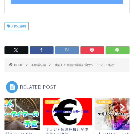
天使と悪魔
HOME
不思議な話
実在した最強の悪魔召喚士ソロモン王の秘密
RELATED POST
議な話
不思議な話
不思議な話
ギリシャ経済危機と全体
来人ジョン・タイター