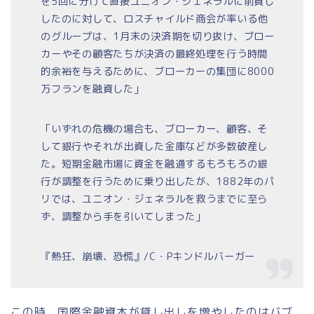
を5回に分けて直接ユニオン・ジェネラルに前貸し
したのに対して、ロスチャイルド商会が率いる他
のグループは、1月末の決済期を切り抜け、ブロー
カーやその顧客たちが決済の最終処理を行う時間
的余裕を与えるために、ブローカーの集団に8000
万フランを融資した」
「いずれの危機の場合も、ブローカー、顧客、そ
して銀行やそれが出資した金庫などが多数破産し
た。短期金融市場に資金を融通するもろもろの銀
行が調整を行うために乗り出したが、1882年のパ
リでは、ユニオン・ジェネラルを救うまでに至ら
ず、調整から手を引いてしまった」
『熱狂、崩壊、恐慌』/C・Pキンドルバーガー
この時、国際金融資本が貸し出しを増やしたのはバブ