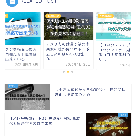
RELATED POST
議な話
不思議な話
不思議な話
メリカの砂漠で謎の金
【ロックステップ計画】
製の柱が見つかる！撤
【ワクチンを拒否し
ロックフェラー財団によ
したのは4人の男性
統領や首相たち】世
るコロナ茶番劇のシナ
.
偶然で出来ている
リ...
2020年11月25日
2021年9
2021年8月26日
【水道民営化から再公営化へ】開発や民
営化は投資家のため
【米国中央銀行FRB】通貨発行権の民営
化と経済学者のあやまち