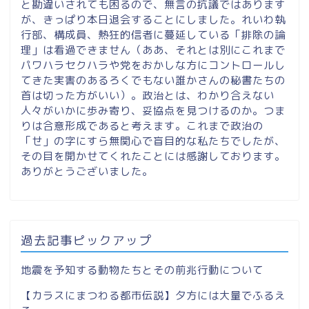
と勘違いされても困るので、無言の抗議ではあります
が、きっぱり本日退会することにしました。れいわ執
行部、構成員、熱狂的信者に蔓延している「排除の論
理」は看過できません（ああ、それとは別にこれまで
パワハラセクハラや党をおかしな方にコントロールし
てきた実害のあるろくでもない誰かさんの秘書たちの
首は切った方がいい）。政治とは、わかり合えない
人々がいかに歩み寄り、妥協点を見つけるのか。つま
りは合意形成であると考えます。これまで政治の
「せ」の字にすら無関心で盲目的な私たちでしたが、
その目を開かせてくれたことには感謝しております。
ありがとうございました。
過去記事ピックアップ
地震を予知する動物たちとその前兆行動について
【カラスにまつわる都市伝説】夕方には大量でふるえ