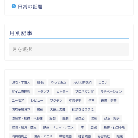
日常の話題
月別記事
UFO・宇宙人
UMA
やってみた
れいわ新選組
コロナ
ザイム真理教
トランプ
ヒトラー
プロパガンダ
モチベーション
ユーモア
レビュー
ワクチン
中東情勢
予言
偽書・奇書
国際金融資本
場所
天使と悪魔
徒然なるままに
従順さ・服従・不服従
思想
悲劇
愛国心
技術
政治・経済
政治・経済・歴史
映画・ドラマ・アニメ
本
歴史
殺害・行方不明
消費税廃止
漫画・アニメ
環境問題
社会問題
秘密結社
組織