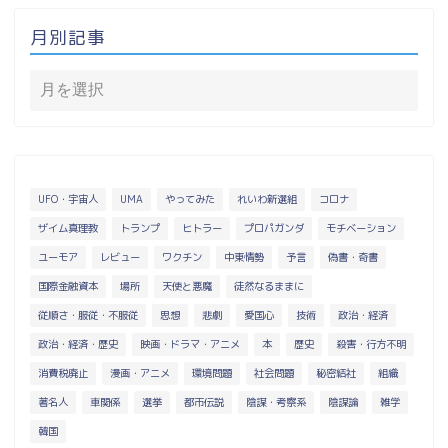
月別記事
UFO・宇宙人
UMA
やってみた
れいわ新選組
コロナ
ザイム真理教
トランプ
ヒトラー
プロパガンダ
モチベーション
ユーモア
レビュー
ワクチン
中東情勢
予言
偽書・奇書
国際金融資本
場所
天使と悪魔
徒然なるままに
従順さ・服従・不服従
思想
悲劇
愛国心
技術
政治・経済
政治・経済・歴史
映画・ドラマ・アニメ
本
歴史
殺害・行方不明
消費税廃止
漫画・アニメ
環境問題
社会問題
秘密結社
組織
著名人
車関係
選挙
都市伝説
陰謀・考察系
陰謀論
雑学
韓国