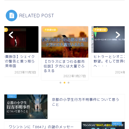
RELATED POST
議な話
不思議な話
不思議な話
黒い貴族③】シェイク
ヒトラーとシオニス
ピアの警告と乗っ取ら
野望。そして世界のA
【カラスにまつわる都市
た大英帝国
へ・・・
伝説】夕方には大量でふ
るえる
2023年11月3日
2024年2
2022年1月27日
京都の小学生行方不明事件について思う
こと
ワシントンに「8647」の謎のメッセー