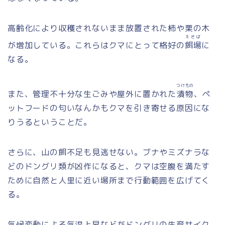
高齢化により収穫されないまま放置された柿や栗の木
えさば
が増加している。これらはクマにとって格好の
餌場
に
なる。
つけもの
また、管理不十分な生ごみや屋外に置かれた
漬物
、ペ
ットフードの匂いなんかもクマを引き寄せる原因にな
りうるということだ。
さらに、山の餌不足も見逃せない。ブナやミズナラな
どのドングリ類が凶作になると、クマは空腹を満たす
ために自然と人里に近い場所まで行動範囲を広げてく
る。
気候変動による気温上昇などがドングリの生育サイク