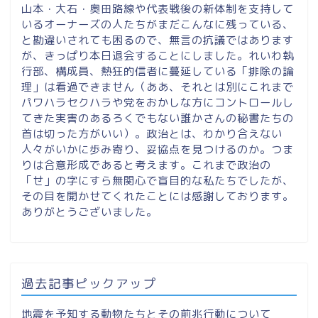
山本・大石・奥田路線や代表戦後の新体制を支持して
いるオーナーズの人たちがまだこんなに残っている、
と勘違いされても困るので、無言の抗議ではあります
が、きっぱり本日退会することにしました。れいわ執
行部、構成員、熱狂的信者に蔓延している「排除の論
理」は看過できません（ああ、それとは別にこれまで
パワハラセクハラや党をおかしな方にコントロールし
てきた実害のあるろくでもない誰かさんの秘書たちの
首は切った方がいい）。政治とは、わかり合えない
人々がいかに歩み寄り、妥協点を見つけるのか。つま
りは合意形成であると考えます。これまで政治の
「せ」の字にすら無関心で盲目的な私たちでしたが、
その目を開かせてくれたことには感謝しております。
ありがとうございました。
過去記事ピックアップ
地震を予知する動物たちとその前兆行動について