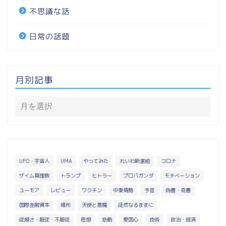
不思議な話
日常の話題
月別記事
UFO・宇宙人
UMA
やってみた
れいわ新選組
コロナ
ザイム真理教
トランプ
ヒトラー
プロパガンダ
モチベーション
ユーモア
レビュー
ワクチン
中東情勢
予言
偽書・奇書
国際金融資本
場所
天使と悪魔
徒然なるままに
従順さ・服従・不服従
思想
悲劇
愛国心
技術
政治・経済