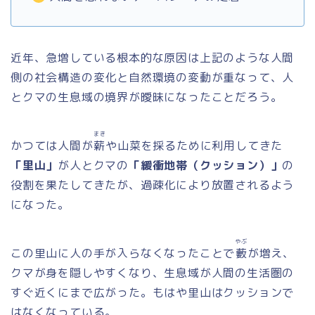
近年、急増している根本的な原因は上記のような人間
側の社会構造の変化と自然環境の変動が重なって、人
とクマの生息域の境界が曖昧になったことだろう。
まき
かつては人間が
薪
や山菜を採るために利用してきた
「里山」
が人とクマの
「緩衝地帯（クッション）」
の
役割を果たしてきたが、過疎化により放置されるよう
になった。
やぶ
この里山に人の手が入らなくなったことで
藪
が増え、
クマが身を隠しやすくなり、生息域が人間の生活圏の
すぐ近くにまで広がった。もはや里山はクッションで
はなくなっている。