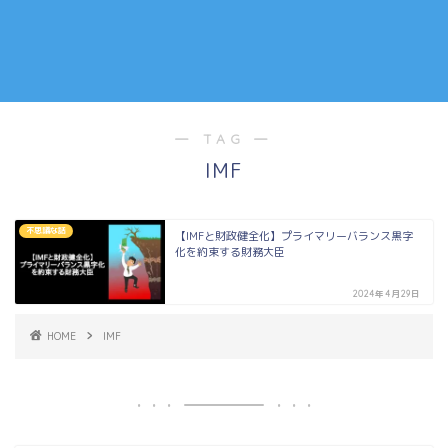
― TAG ―
IMF
不思議な話
【IMFと財政健全化】プライマリーバランス黒字
化を約束する財務大臣
2024年4月29日
HOME
IMF