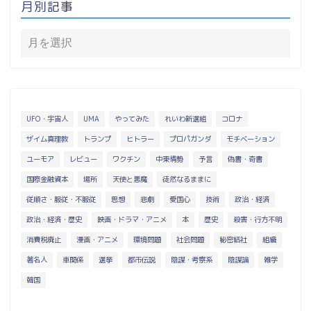
月別記事
UFO・宇宙人
UMA
やってみた
れいわ新選組
コロナ
ザイム真理教
トランプ
ヒトラー
プロパガンダ
モチベーション
ユーモア
レビュー
ワクチン
中東情勢
予言
偽書・奇書
国際金融資本
場所
天使と悪魔
徒然なるままに
従順さ・服従・不服従
思想
悲劇
愛国心
技術
政治・経済
政治・経済・歴史
映画・ドラマ・アニメ
本
歴史
殺害・行方不明
消費税廃止
漫画・アニメ
環境問題
社会問題
秘密結社
組織
著名人
車関係
選挙
都市伝説
陰謀・考察系
陰謀論
雑学
韓国