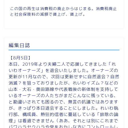
この国の再生は消費税の廃止からはじまる。消費税廃止
と社会保険料の減額で賃上げ、賃上げ。
編集日誌
【8月5日】
本日、2019年より夫婦二人で応援してきました「れ
いわオーナーズ」を退会いたしました。オーナーズの
更新が11月なので、次回は更新せずに自然退会？自然
消滅？を狙っておりましたが、れいわイズム？などの
山本・大石・奥田路線や代表戦後の新体制を支持して
いるオーナーズの人たちがまだこんなに残っている、
と勘違いされても困るので、無言の抗議ではあります
が、きっぱり本日退会することにしました。れいわ執
行部、構成員、熱狂的信者に蔓延している「排除の論
理」は看過できません（ああ、それとは別にこれまで
パワハラセクハラや党をおかしな方にコントロールし